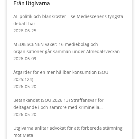
Från Utgivarna
AI, politik och blankröster – se Mediescenens tyngsta
debatt här
2026-06-25
MEDIESCENEN växer: 16 mediebolag och
organisationer går samman under Almedalsveckan
2026-06-09
Åtgärder för en mer hållbar konsumtion (SOU
2025:124)
2026-05-20
Betänkandet (SOU 2026:13) Straffansvar för
deltagande i och samröre med kriminella
sammanslutningar
2026-05-20
Utgivarna anlitar advokat för att förbereda stämning
mot Meta