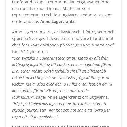
Ordförandeskapet roterar mellan organisationerna
och nu efterträds Thomas Mattsson, som
representerat TU och lett Utgivarna sedan 2020, som
ordförande av
Anne Lagercrantz
.
Anne Lagercrantz, 49, är divisionschef för nyheter och
sport på Sveriges Television och tidigare bland annat
chef för Eko-redaktionen på Sveriges Radio samt chef
för TV4 Nyheterna.
”
Den svenska mediebranschen är utmanad av allt från
klåfingrig lagstiftning till konkurrens med globala jättar.
Branschen måste också förhålla sig till en blixtsnabb
teknisk utveckling och de nya etiska frågeställningar AI
väcker. Jag är glad över denna unika organisation där vi
kan samlas för att värna fri och oberoende
journalistik”,
säger Anne Lagercrantz om Utgivarna.
”Högt på Utgivarnas agenda finns fortsatt arbetet att
skydda journalister mot hot och hat samt att locka fler
unga att bli journalister.”