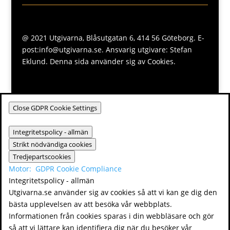
@ 2021 Utgivarna, Blåsutgatan 6, 414 56 Göteborg. E-
post:info@utgivarna.se. Ansvarig utgivare: Stefan
Eklund. Denna sida använder sig av Cookies.
Close GDPR Cookie Settings
Integritetspolicy - allmän
Strikt nödvändiga cookies
Tredjepartscookies
Motor:
GDPR Cookie Compliance
Integritetspolicy - allmän
Utgivarna.se använder sig av cookies så att vi kan ge dig den
bästa upplevelsen av att besöka vår webbplats.
Informationen från cookies sparas i din webbläsare och gör
så att vi lättare kan identifiera dig när du besöker vår