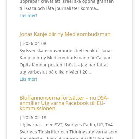
upprepar kravet att Israel ska öppna gränsen
till Gaza och låta journalister komma…
Läs mer!
Jonas Kanje blir ny Medieombudsman
|
2026-04-08
Sydsvenskans nuvarande chefredaktör Jonas
Kanje blir ny Medieombudsman när Caspar
Opitz lämnar posten i höst. – Jag har fattat
utgivarbeslut på olika nivåer i 20…
Läs mer!
Bluffannonserna fortsätter – nu DSA-
anmäler Utgivarna Facebook till EU-
kommissionen
|
2026-02-18
Utgivarna – med SVT, Sveriges Radio, UR, TV4,
Sveriges Tidskrifter och Tidningsutgivarna som
huvudmän – har vid upprepade tillfällen och