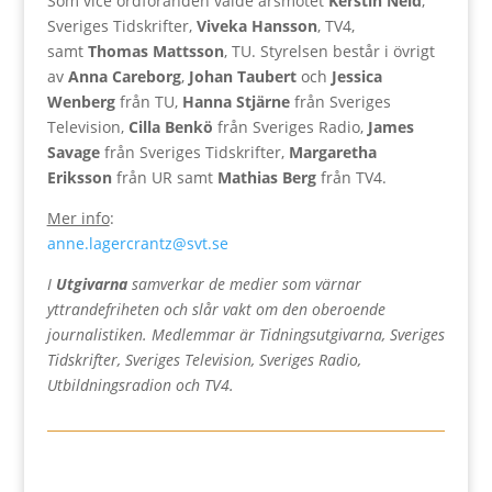
Som vice ordföranden valde årsmötet
Kerstin Neld
,
Sveriges Tidskrifter,
Viveka Hansson
, TV4,
samt
Thomas Mattsson
, TU. Styrelsen består i övrigt
av
Anna Careborg
,
Johan Taubert
och
Jessica
Wenberg
från TU,
Hanna Stjärne
från Sveriges
Television,
Cilla Benkö
från Sveriges Radio,
James
Savage
från Sveriges Tidskrifter,
Margaretha
Eriksson
från UR samt
Mathias Berg
från TV4.
Mer info
:
anne.lagercrantz@svt.se
I
Utgivarna
samverkar de medier som värnar
yttrandefriheten och slår vakt om den oberoende
journalistiken. Medlemmar är Tidningsutgivarna, Sveriges
Tidskrifter, Sveriges Television, Sveriges Radio,
Utbildningsradion och TV4.