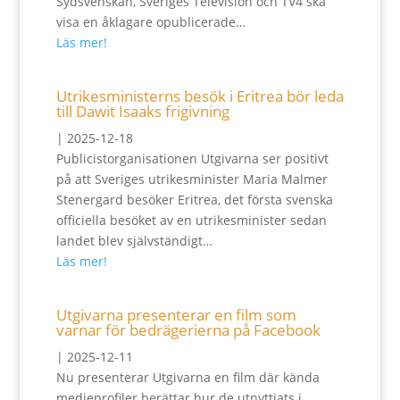
Sydsvenskan, Sveriges Television och TV4 ska
visa en åklagare opublicerade…
Läs mer!
Utrikesministerns besök i Eritrea bör leda
till Dawit Isaaks frigivning
|
2025-12-18
Publicistorganisationen Utgivarna ser positivt
på att Sveriges utrikesminister Maria Malmer
Stenergard besöker Eritrea, det första svenska
officiella besöket av en utrikesminister sedan
landet blev självständigt…
Läs mer!
Utgivarna presenterar en film som
varnar för bedrägerierna på Facebook
|
2025-12-11
Nu presenterar Utgivarna en film där kända
medieprofiler berättar hur de utnyttjats i