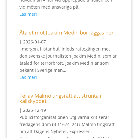
vid möten med ansvariga på…
Läs mer!
Åtalet mot Joakim Medin bör läggas ner
|
2026-01-07
I morgon, i Istanbul, inleds rättegången mot
den svenske journalisten Joakim Medin, som är
åtalad för terrorbrott. Joakim Medin är som
bekant i Sverige men…
Läs mer!
Fel av Malmö tingsrätt att strunta i
källskyddet
|
2025-12-19
Publicistorganisationen Utgivarna kritiserar
fredagens dom (B 11674–24) i Malmö tingsrätt
om att Dagens Nyheter, Expressen,