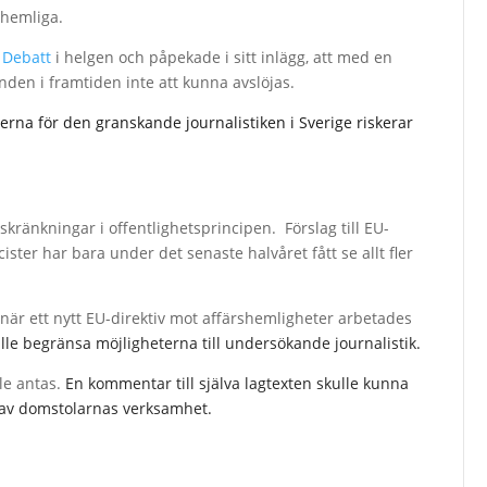
 hemliga.
 Debatt
i helgen och påpekade i sitt inlägg, att med en
en i framtiden inte att kunna avslöjas.
rna för den granskande journalistiken i Sverige riskerar
skränkningar i offentlighetsprincipen. Förslag till EU-
ister har bara under det senaste halvåret fått se allt fler
när ett nytt EU-direktiv mot affärshemligheter arbetades
lle begränsa möjligheterna till undersökande journalistik.
le antas.
En kommentar till själva lagtexten skulle kunna
g av domstolarnas verksamhet.