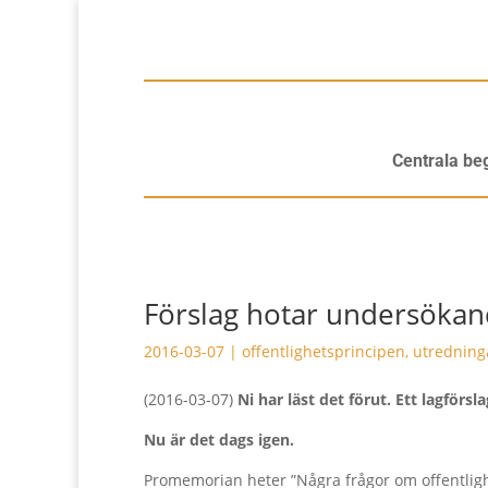
Centrala be
Förslag hotar undersökand
2016-03-07
|
offentlighetsprincipen
,
utredning
(2016-03-07)
Ni har läst det förut. Ett lagför
Nu är det dags igen.
Promemorian heter ”Några frågor om offentligh