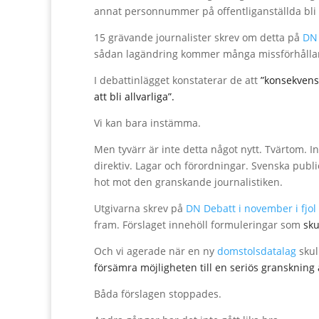
annat personnummer på offentliganställda bli
15 grävande journalister skrev om detta på
DN
sådan lagändring kommer många missförhålland
I debattinlägget konstaterar de att
”konsekvense
att bli allvarliga”.
Vi kan bara instämma.
Men tyvärr är inte detta något nytt. Tvärtom. In
direktiv. Lagar och förordningar. Svenska public
hot mot den granskande journalistiken.
Utgivarna skrev på
DN Debatt i november i fjol
fram. Förslaget innehöll formuleringar som
sku
Och vi agerade när en ny
domstolsdatalag
skul
försämra möjligheten till en seriös gransknin
Båda förslagen stoppades.