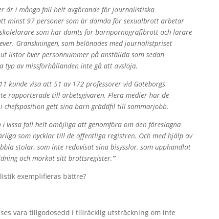
 är i många fall helt avgörande för journalistiska
att minst 97 personer som är dömda för sexualbrott arbetar
rskolelärare som har dömts för barnpornografibrott och lärare
lever. Granskningen, som belönades med journalistpriset
t listor över personnummer på anställda som sedan
 typ av missförhållanden inte gå att avslöja.
1 kunde visa att 51 av 172 professorer vid Göteborgs
te rapporterade till arbetsgivaren. Flera medier har de
i chefsposition gett sina barn gräddfil till sommarjobb.
ch i vissa fall helt omöjliga att genomföra om den föreslagna
ga som nycklar till de offentliga registren. Och med hjälp av
bla stolar, som inte redovisat sina bisysslor, som upphandlat
ldning och mörkat sitt brottsregister.
”
stik exemplifieras bättre?
es vara tillgodosedd i tillräcklig utsträckning om inte