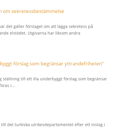
kan om sekretessbestämmelse
är det gäller förslaget om att lägga sekretess på
ande elstödet. Utgivarna har liksom andra
rbyggt förslag som begränsar yttrandefriheten”
ställning till ett illa underbyggt förslag som begränsar
nföras i…
ll det turkiska utrikesdepartementet efter ett inslag i