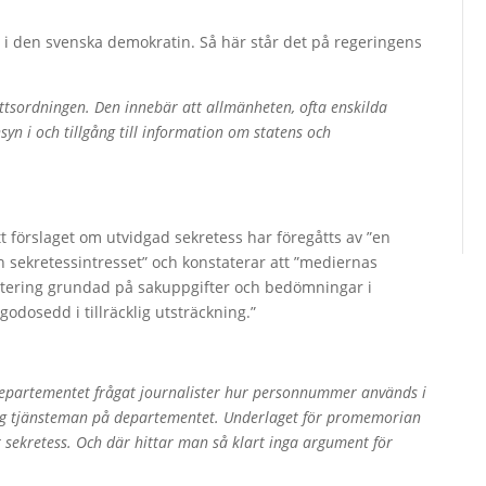
 i den svenska demokratin. Så här står det på regeringens
ättsordningen. Den innebär att allmänheten, ofta enskilda
nsyn i och tillgång till information om statens och
t förslaget om utvidgad sekretess har föregåtts av ”en
 sekretessintresset” och konstaterar att ”mediernas
ortering grundad på sakuppgifter och bedömningar i
godosedd i tillräcklig utsträckning.”
edepartementet frågat journalister hur personnummer används i
rig tjänsteman på departementet. Underlaget för promemorian
sekretess. Och där hittar man så klart inga argument för