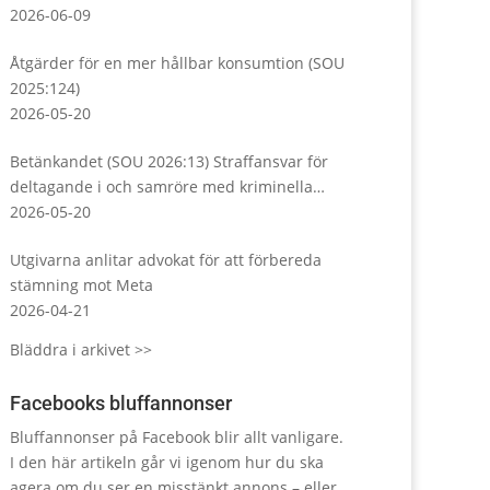
Almedalsveckan
2026-06-09
Åtgärder för en mer hållbar konsumtion (SOU
2025:124)
2026-05-20
Betänkandet (SOU 2026:13) Straffansvar för
deltagande i och samröre med kriminella
sammanslutningar
2026-05-20
Utgivarna anlitar advokat för att förbereda
stämning mot Meta
2026-04-21
Bläddra i arkivet >>
Facebooks bluffannonser
Bluffannonser på Facebook blir allt vanligare.
I den här artikeln går vi igenom hur du ska
agera om du ser en misstänkt annons – eller