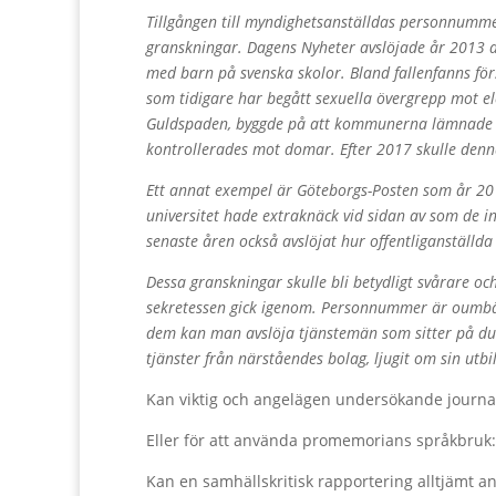
Tillgången till myndighetsanställdas personnummer
granskningar. Dagens Nyheter avslöjade år 2013 
med barn på svenska skolor. Bland fallenfanns fö
som tidigare har begått sexuella övergrepp mot e
Guldspaden, byggde på att kommunerna lämnade u
kontrollerades mot domar. Efter 2017 skulle denna
Ett annat exempel är Göteborgs-Posten som år 201
universitet hade extraknäck vid sidan av som de in
senaste åren också avslöjat hur offentliganställda 
Dessa granskningar
skulle bli betydligt svårare o
sekretessen gick igenom. Personnummer är oumbärli
dem kan man avslöja tjänstemän som sitter på dub
tjänster från närståendes bolag, ljugit om sin utbi
Kan viktig och angelägen undersökande journali
Eller för att använda promemorians språkbruk:
Kan en samhällskritisk rapportering alltjämt ans