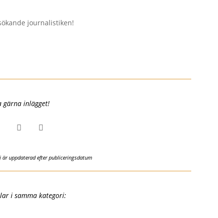
rsökande journalistiken!
a gärna inlägget!


ej är uppdaterad efter publiceringsdatum
klar i samma kategori: