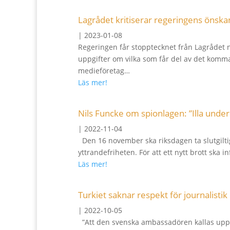
Lagrådet kritiserar regeringens öns
|
2023-01-08
Regeringen får stopptecknet från Lagrådet n
uppgifter om vilka som får del av det komm
medieföretag…
Läs mer!
Nils Funcke om spionlagen: ”Illa unde
|
2022-11-04
Den 16 november ska riksdagen ta slutgiltig 
yttrandefriheten. För att ett nytt brott ska i
Läs mer!
Turkiet saknar respekt för journalistik
|
2022-10-05
”Att den svenska ambassadören kallas upp ti