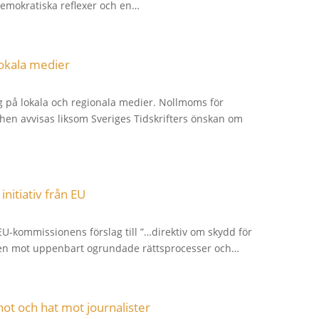
demokratiska reflexer och en…
okala medier
 på lokala och regionala medier. Nollmoms för
chen avvisas liksom Sveriges Tidskrifters önskan om
nitiativ från EU
EU-kommissionens förslag till ”…direktiv om skydd för
tten mot uppenbart ogrundade rättsprocesser och…
r hot och hat mot journalister