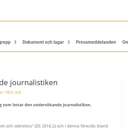
grepp
Dokument och lagar
Pressmeddelanden
Om
e journalistiken
ar
,
VD's ord
slag som hotar den undersökande journalistiken.
et och sekretess” (DS 2016:2) och i denna föreslås bland