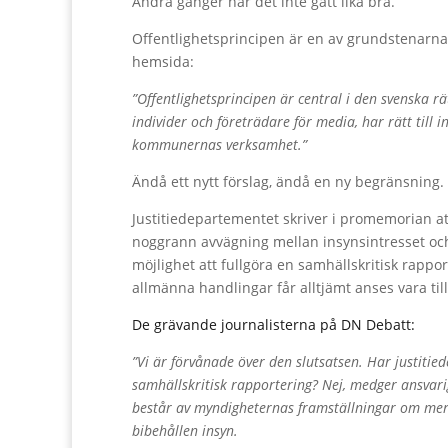
Andra gånger har det inte gått lika bra.
Offentlighetsprincipen är en av grundstenarna
hemsida:
”
Offentlighetsprincipen är central i den svenska r
individer och företrädare för media, har rätt till i
kommunernas verksamhet.”
Ändå ett nytt förslag, ändå en ny begränsning.
Justitiedepartementet skriver i promemorian at
noggrann avvägning mellan insynsintresset och
möjlighet att fullgöra en samhällskritisk rapp
allmänna handlingar får alltjämt anses vara till
De grävande journalisterna på DN Debatt:
”Vi är förvånade över den slutsatsen. Har justiti
samhällskritisk rapportering? Nej, medger ansva
består av myndigheternas framställningar om mer 
bibehållen insyn.