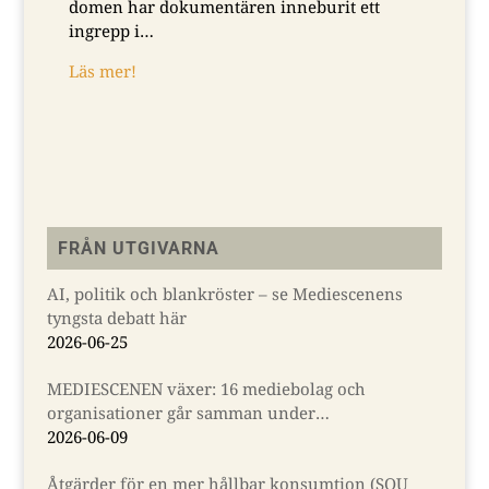
domen har dokumentären inneburit ett
Lä
ingrepp i…
Läs mer!
FRÅN UTGIVARNA
AI, politik och blankröster – se Mediescenens
tyngsta debatt här
2026-06-25
MEDIESCENEN växer: 16 mediebolag och
organisationer går samman under
Almedalsveckan
2026-06-09
Åtgärder för en mer hållbar konsumtion (SOU