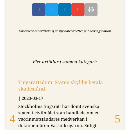




Observera att artikeln ej är uppdaterad efter publiceringsdatum
Fler artiklar i samma kategori:
Tingsrättsdom: Staten skyldig betala
Sa
skadestånd
|
2
|
2023-03-17
Eft
Stockholms tingsrätt har dömt svenska
sex
staten i civilmålet som handlade om en
hög
vaccinmotståndares medverkan i
läm
dokumentären Vaccinkrigarna. Enligt
ti