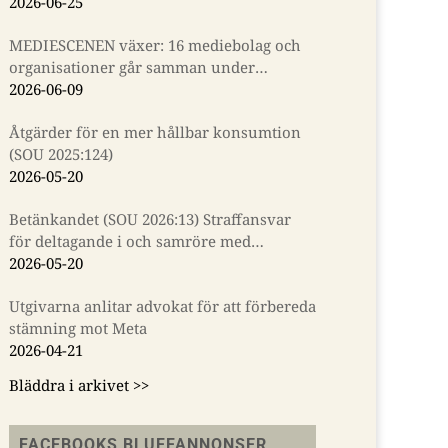
2026-06-25
MEDIESCENEN växer: 16 mediebolag och
organisationer går samman under
Almedalsveckan
2026-06-09
Åtgärder för en mer hållbar konsumtion
(SOU 2025:124)
2026-05-20
Betänkandet (SOU 2026:13) Straffansvar
för deltagande i och samröre med
kriminella sammanslutningar
2026-05-20
Utgivarna anlitar advokat för att förbereda
stämning mot Meta
2026-04-21
Bläddra i arkivet >>
FACEBOOKS BLUFFANNONSER