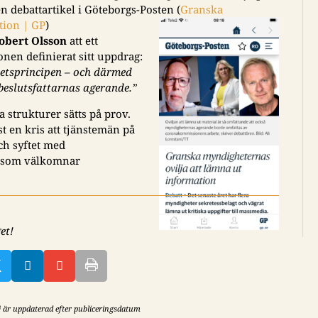
en debattartikel i Göteborgs-Posten (
Granska
tion | GP
)
obert Olsson
att ett
en definierat sitt uppdrag:
hetsprincipen – och därmed
beslutsfattarnas agerande.”
a strukturer sätts på prov.
t en kris att tjänstemän på
ch syftet med
on som välkomnar
et!



ej är uppdaterad efter publiceringsdatum