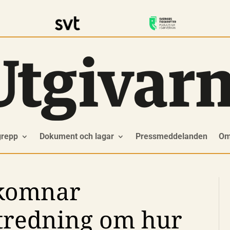
grepp
Dokument och lagar
Pressmeddelanden
Om
lkomnar
tredning om hur