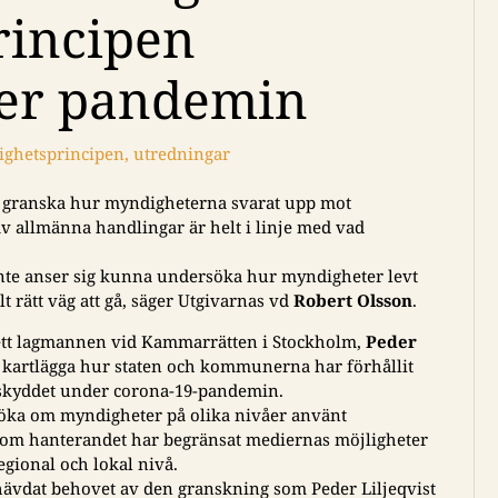
rincipen
der pandemin
lighetsprincipen
,
utredningar
att granska hur myndigheterna svarat upp mot
av allmänna handlingar är helt i linje med vad
te anser sig kunna undersöka hur myndigheter levt
lt rätt väg att gå, säger Utgivarnas vd
Robert Olsson
.
ett lagmannen vid Kammarrätten i Stockholm,
Peder
tt kartlägga hur staten och kommunerna har förhållit
arskyddet under corona-19-pandemin.
söka om myndigheter på olika nivåer använt
t se om hanterandet har begränsat mediernas möjligheter
regional och lokal nivå.
t hävdat behovet av den granskning som Peder Liljeqvist