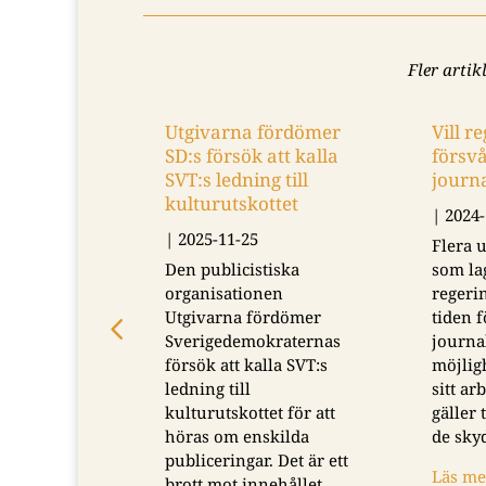
Fler artik
Utgivarna fördömer
Vill r
SD:s försök att kalla
försv
SVT:s ledning till
journa
kulturutskottet
|
2024-
|
2025-11-25
Flera 
Den publicistiska
som lag
organisationen
regeri
Utgivarna fördömer
tiden 
Sverigedemokraternas
journa
försök att kalla SVT:s
möjligh
ledning till
sitt a
kulturutskottet för att
gäller
höras om enskilda
de sky
publiceringar. Det är ett
Läs me
brott mot innehållet…