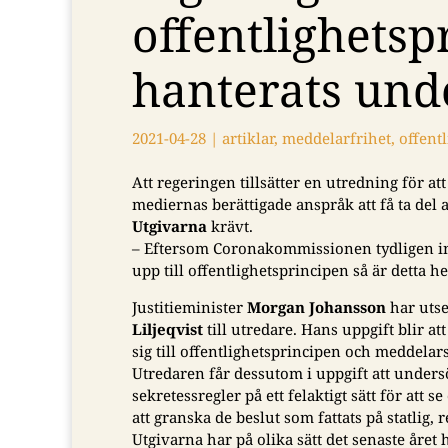
offentlighetsp
hanterats un
2021-04-28
|
artiklar
,
meddelarfrihet
,
offent
Att regeringen tillsätter en utredning för 
mediernas berättigade anspråk att få ta del 
Utgivarna
krävt.
– Eftersom Coronakommissionen tydligen in
upp till offentlighetsprincipen så är detta he
Justitieminister
Morgan Johansson
har uts
Liljeqvist
till utredare. Hans uppgift blir a
sig till offentlighetsprincipen och meddel
Utredaren får dessutom i uppgift att under
sekretessregler på ett felaktigt sätt för at
att granska de beslut som fattats på statlig, 
Utgivarna har på olika sätt det senaste åre