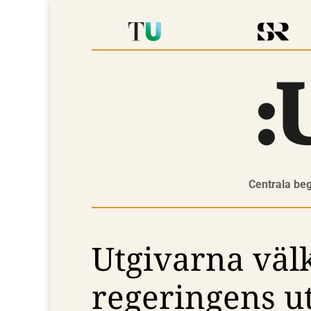
Centrala be
Utgivarna vä
regeringens u