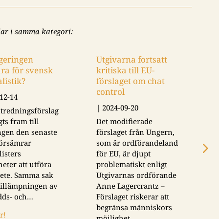
lar i samma kategori:
egeringen
Utgivarna fortsatt
åra för svensk
kritiska till EU-
listik?
förslaget om chat
control
12-14
|
2024-09-20
utredningsförslag
ts fram till
Det modifierade
ngen den senaste
förslaget från Ungern,
försämrar
som är ordförandeland
listers
för EU, är djupt
eter att utföra
problematiskt enligt
rbete. Samma sak
Utgivarnas ordförande
 tillämpningen av
Anne Lagercrantz –
dds- och…
Förslaget riskerar att
begränsa människors
r!
möjlighet…