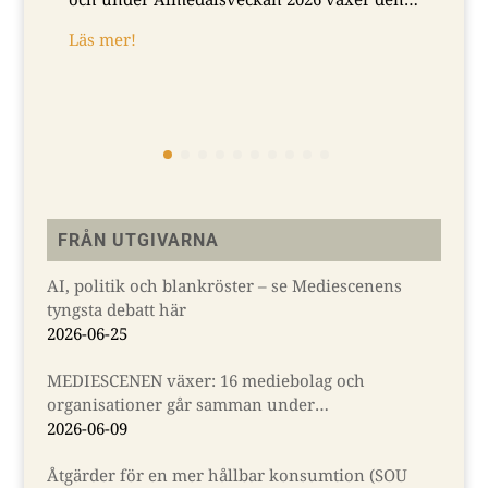
Läs mer!
FRÅN UTGIVARNA
AI, politik och blankröster – se Mediescenens
tyngsta debatt här
2026-06-25
MEDIESCENEN växer: 16 mediebolag och
organisationer går samman under
Almedalsveckan
2026-06-09
Åtgärder för en mer hållbar konsumtion (SOU