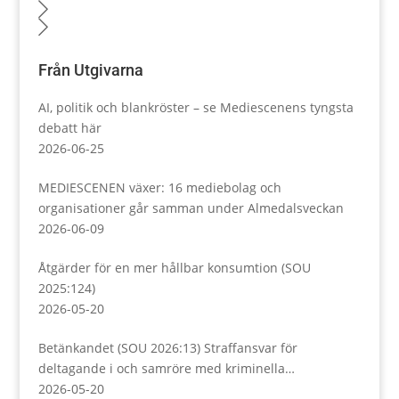
Från Utgivarna
AI, politik och blankröster – se Mediescenens tyngsta
debatt här
2026-06-25
MEDIESCENEN växer: 16 mediebolag och
organisationer går samman under Almedalsveckan
2026-06-09
Åtgärder för en mer hållbar konsumtion (SOU
2025:124)
2026-05-20
Betänkandet (SOU 2026:13) Straffansvar för
deltagande i och samröre med kriminella
sammanslutningar
2026-05-20