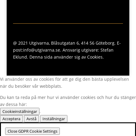
@ 2021 Utgivarna, Blåsutgatan 6, 414 56 Göteborg. E-
post:info@utgivarna.se. Ansvarig utgivare: Stefan
Eklund. Denna sida använder sig av Cookies.
Vi använder oss av cookies för att ge dig den bästa upplevelsen
när du besöker vår webbplats.
Du kan ta reda på mer hur vi använder cookies och hur du stänger
av dessa här:
.
Cookieinställningar
Acceptera
Avstå
Inställningar
Close GDPR Cookie Settings