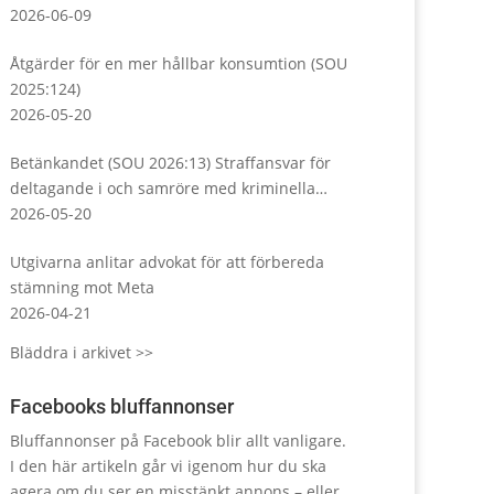
Almedalsveckan
2026-06-09
Åtgärder för en mer hållbar konsumtion (SOU
2025:124)
2026-05-20
Betänkandet (SOU 2026:13) Straffansvar för
deltagande i och samröre med kriminella
sammanslutningar
2026-05-20
Utgivarna anlitar advokat för att förbereda
stämning mot Meta
2026-04-21
Bläddra i arkivet >>
Facebooks bluffannonser
Bluffannonser på Facebook blir allt vanligare.
I den här artikeln går vi igenom hur du ska
agera om du ser en misstänkt annons – eller