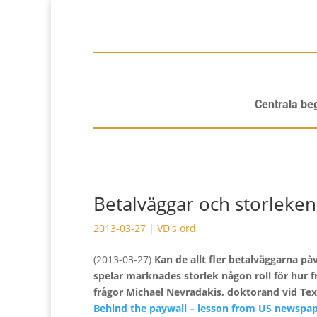
Centrala be
Betalväggar och storleken
2013-03-27
|
VD's ord
(2013-03-27)
Kan de allt fler betalväggarna på
spelar marknades storlek någon roll för hur f
frågor Michael Nevradakis, doktorand vid Texas 
Behind the paywall – lesson from US newspa