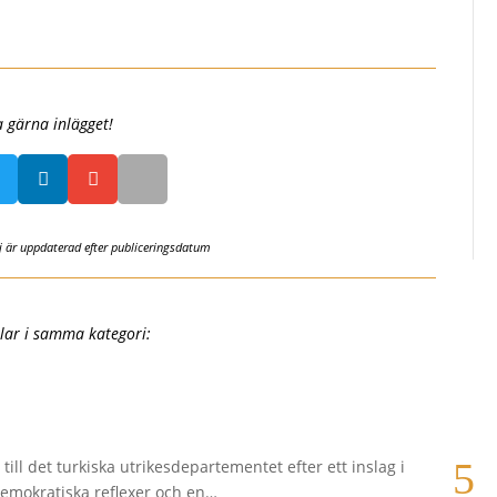
a gärna inlägget!


ej är uppdaterad efter publiceringsdatum
klar i samma kategori:
Krav
|
202
ll det turkiska utrikesdepartementet efter ett inslag i
I en 
demokratiska reflexer och en…
prior