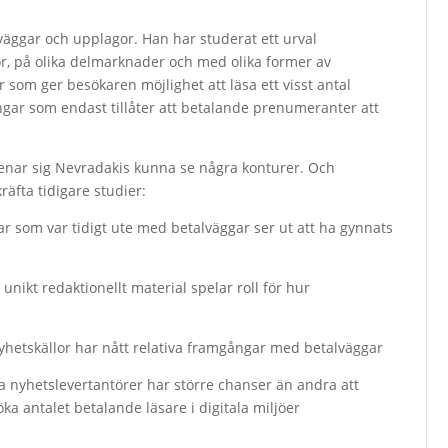
väggar och upplagor. Han har studerat ett urval
r, på olika delmarknader och med olika former av
 som ger besökaren möjlighet att läsa ett visst antal
ngar som endast tillåter att betalande prenumeranter att
menar sig Nevradakis kunna se några konturer. Och
kräfta tidigare studier:
ar som var tidigt ute med betalväggar ser ut att ha gynnats
unikt redaktionellt material spelar roll för hur
yhetskällor har nått relativa framgångar med betalväggar
a nyhetslevertantörer har större chanser än andra att
a antalet betalande läsare i digitala miljöer