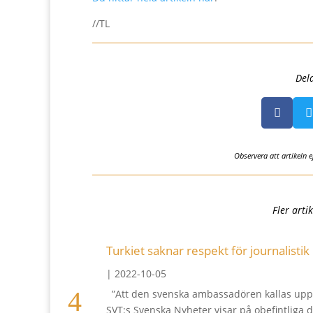
//TL
Del


Observera att artikeln 
Fler arti
Turkiet saknar respekt för journalistik
|
2022-10-05
”Att den svenska ambassadören kallas upp ti
SVT:s Svenska Nyheter visar på obefintliga 