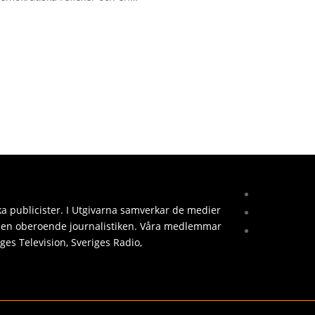
Läs 
ka publicister. I Utgivarna samverkar de medier
 den oberoende journalistiken. Våra medlemmar
iges Television, Sveriges Radio,