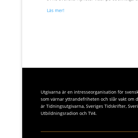
Läs mer!
Utgivarna är en intresseorganisation för svens
som värnar yttrandefriheten och slår vakt om
är Tidningsutgivarna, Sveriges Tidskrifter, Sver
Utbildningsradion och TV4.