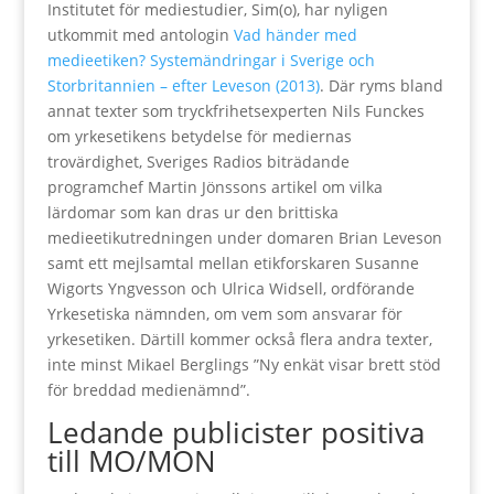
Institutet för mediestudier, Sim(o), har nyligen
utkommit med antologin
Vad händer med
medieetiken? Systemändringar i Sverige och
Storbritannien – efter Leveson (2013)
. Där ryms bland
annat texter som tryckfrihetsexperten Nils Funckes
om yrkesetikens betydelse för mediernas
trovärdighet, Sveriges Radios biträdande
programchef Martin Jönssons artikel om vilka
lärdomar som kan dras ur den brittiska
medieetikutredningen under domaren Brian Leveson
samt ett mejlsamtal mellan etikforskaren Susanne
Wigorts Yngvesson och Ulrica Widsell, ordförande
Yrkesetiska nämnden, om vem som ansvarar för
yrkesetiken. Därtill kommer också flera andra texter,
inte minst Mikael Berglings ”Ny enkät visar brett stöd
för breddad medienämnd”.
Ledande publicister positiva
till MO/MON