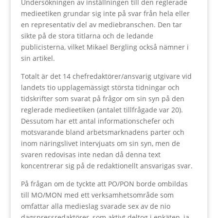
Undersökningen av inställningen till den reglerade
medieetiken grundar sig inte på svar från hela eller
en representativ del av mediebranschen. Den tar
sikte på de stora titlarna och de ledande
publicisterna, vilket Mikael Bergling också nämner i
sin artikel.
Totalt är det 14 chefredaktörer/ansvarig utgivare vid
landets tio upplagemässigt största tidningar och
tidskrifter som svarat på frågor om sin syn på den
reglerade medieetiken (antalet tillfrågade var 20).
Dessutom har ett antal informationschefer och
motsvarande bland arbetsmarknadens parter och
inom näringslivet intervjuats om sin syn, men de
svaren redovisas inte nedan då denna text
koncentrerar sig på de redaktionellt ansvarigas svar.
P
å frågan om de tyckte att PO/PON borde ombildas
till MO/MON med ett verksamhetsområde som
omfattar alla medieslag
svarade sex
av de nio
dagspressredaktörer, som aktivt deltog i enkäten, ja.