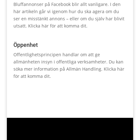
Bluffannonser på Facebook blir allt vanligare. I den
här artikeln går vi igenom hur du ska agera om du
ser en misstänkt annons – eller om du själv har blivit
utsatt.
Klicka här för att komma dit.
Öppenhet
Offentlighetsprincipen handlar om att ge
allmänheten insyn i offentliga verksamheter. Du kan
söka mer information på Allmän Handling.
Klicka här
för att komma dit.