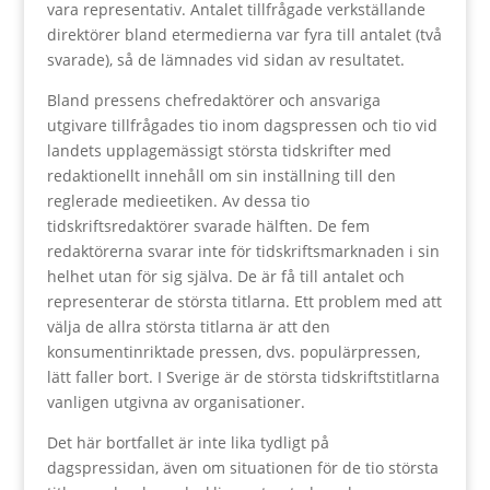
vara representativ. Antalet tillfrågade verkställande
direktörer bland etermedierna var fyra till antalet (två
svarade), så de lämnades vid sidan av resultatet.
Bland pressens chefredaktörer och ansvariga
utgivare tillfrågades tio inom dagspressen och tio vid
landets upplagemässigt största tidskrifter med
redaktionellt innehåll om sin inställning till den
reglerade medieetiken. Av dessa tio
tidskriftsredaktörer svarade hälften. De fem
redaktörerna svarar inte för tidskriftsmarknaden i sin
helhet utan för sig själva. De är få till antalet och
representerar de största titlarna. Ett problem med att
välja de allra största titlarna är att den
konsumentinriktade pressen, dvs. populärpressen,
lätt faller bort. I Sverige är de största tidskriftstitlarna
vanligen utgivna av organisationer.
Det här bortfallet är inte lika tydligt på
dagspressidan, även om situationen för de tio största