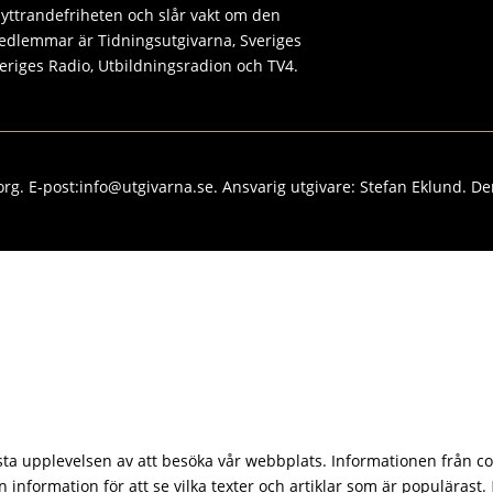
ttrandefriheten och slår vakt om den
edlemmar är Tidningsutgivarna, Sveriges
Sveriges Radio, Utbildningsradion och TV4.
rg. E-post:info@utgivarna.se. Ansvarig utgivare: Stefan Eklund. De
sta upplevelsen av att besöka vår webbplats. Informationen från coo
 information för att se vilka texter och artiklar som är populärast.