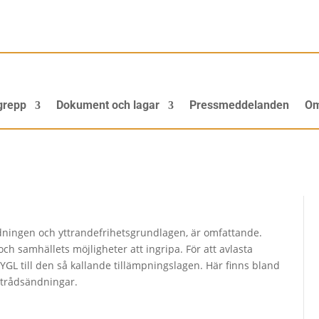
grepp
Dokument och lagar
Pressmeddelanden
Om
rdningen och yttrandefrihetsgrundlagen, är omfattande.
 och samhällets möjligheter att ingripa. För att avlasta
YGL till den så kallande tillämpningslagen. Här finns bland
 trådsändningar.