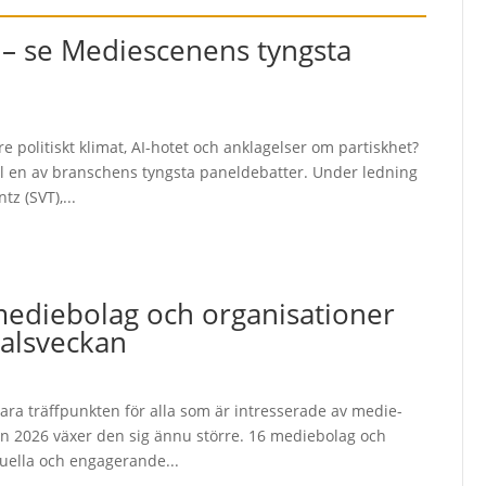
r – se Mediescenens tyngsta
e politiskt klimat, AI-hotet och anklagelser om partiskhet?
l en av branschens tyngsta paneldebatter. Under ledning
z (SVT),...
ediebolag och organisationer
alsveckan
lara träffpunkten för alla som är intresserade av medie-
n 2026 växer den sig ännu större. 16 mediebolag och
tuella och engagerande...