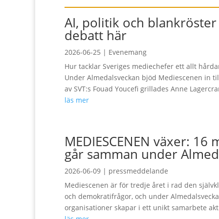
AI, politik och blankröste
debatt här
2026-06-25
|
Evenemang
Hur tacklar Sveriges mediechefer ett allt hårdar
Under Almedalsveckan bjöd Mediescenen in til
av SVT:s Fouad Youcefi grillades Anne Lagercrant
läs mer
MEDIESCENEN växer: 16 m
går samman under Almed
2026-06-09
|
pressmeddelande
Mediescenen är för tredje året i rad den självk
och demokratifrågor, och under Almedalsvecka
organisationer skapar i ett unikt samarbete ak
läs mer