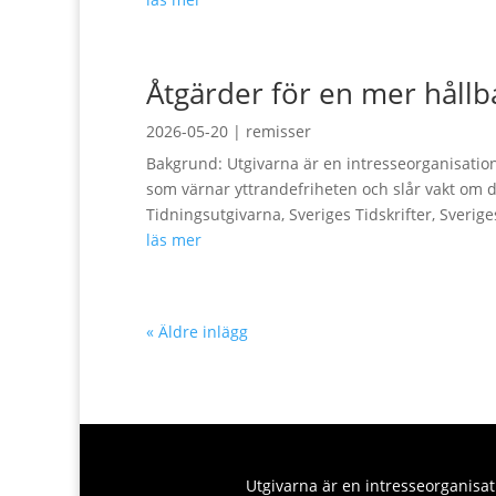
Åtgärder för en mer håll
2026-05-20
|
remisser
Bakgrund: Utgivarna är en intresseorganisation
som värnar yttrandefriheten och slår vakt om
Tidningsutgivarna, Sveriges Tidskrifter, Sveriges
läs mer
« Äldre inlägg
Utgivarna är en intresseorganisati