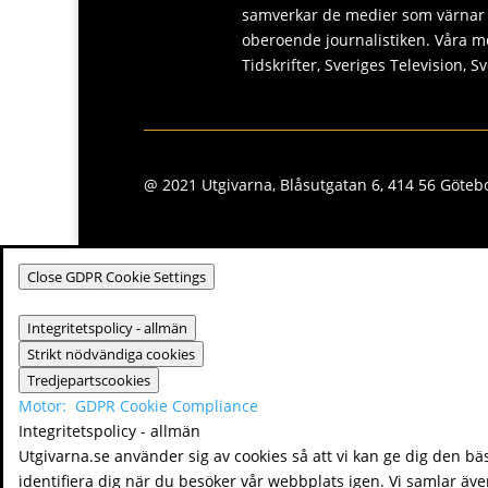
samverkar de medier som värnar y
oberoende journalistiken. Våra m
Tidskrifter, Sveriges Television, 
@ 2021 Utgivarna, Blåsutgatan 6, 414 56 Götebo
Close GDPR Cookie Settings
Integritetspolicy - allmän
Strikt nödvändiga cookies
Tredjepartscookies
Motor:
GDPR Cookie Compliance
Integritetspolicy - allmän
Utgivarna.se använder sig av cookies så att vi kan ge dig den bä
identifiera dig när du besöker vår webbplats igen. Vi samlar även