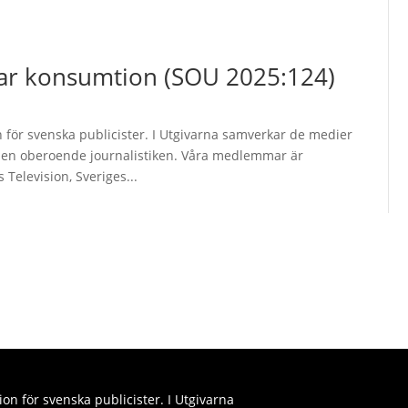
bar konsumtion (SOU 2025:124)
 för svenska publicister. I Utgivarna samverkar de medier
 den oberoende journalistiken. Våra medlemmar är
 Television, Sveriges...
on för svenska publicister. I Utgivarna