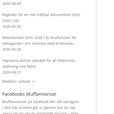
Almedalsveckan
2026-06-09
Åtgärder för en mer hållbar konsumtion (SOU
2025:124)
2026-05-20
Betänkandet (SOU 2026:13) Straffansvar för
deltagande i och samröre med kriminella
sammanslutningar
2026-05-20
Utgivarna anlitar advokat för att förbereda
stämning mot Meta
2026-04-21
Bläddra i arkivet >>
Facebooks bluffannonser
Bluffannonser på Facebook blir allt vanligare.
I den här artikeln går vi igenom hur du ska
agera om du ser en misstänkt annons – eller