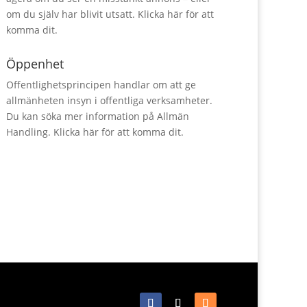
om du själv har blivit utsatt.
Klicka här för att
komma dit.
Öppenhet
Offentlighetsprincipen handlar om att ge
allmänheten insyn i offentliga verksamheter.
Du kan söka mer information på Allmän
Handling.
Klicka här för att komma dit.