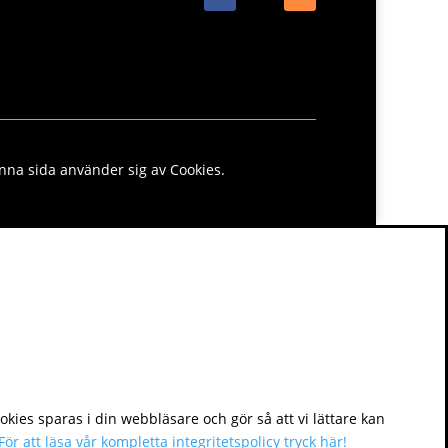
nna sida använder sig av Cookies.
kies sparas i din webbläsare och gör så att vi lättare kan
För att läsa vår kompletta integritetspolicy tryck här!