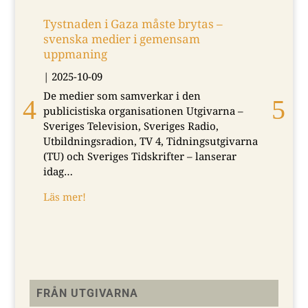
Tystnaden i Gaza måste brytas –
An
svenska medier i gemensam
20
uppmaning
|
2
|
2025-10-09
Jur
De medier som samverkar i den
Gus
publicistiska organisationen Utgivarna –
åre
Sveriges Television, Sveriges Radio,
lyd
Utbildningsradion, TV 4, Tidningsutgivarna
Lä
(TU) och Sveriges Tidskrifter – lanserar
idag…
Läs mer!
FRÅN UTGIVARNA