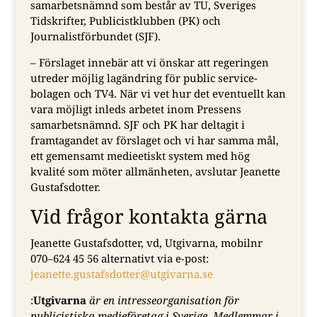
samarbetsnämnd som består av TU, Sveriges
Tidskrifter, Publicistklubben (PK) och
Journalistförbundet (SJF).
– Förslaget innebär att vi önskar att regeringen
utreder möjlig lagändring för public service-
bolagen och TV4. När vi vet hur det eventuellt kan
vara möjligt inleds arbetet inom Pressens
samarbetsnämnd. SJF och PK har deltagit i
framtagandet av förslaget och vi har samma mål,
ett gemensamt medieetiskt system med hög
kvalité som möter allmänheten, avslutar Jeanette
Gustafsdotter.
Vid frågor kontakta gärna
Jeanette Gustafsdotter, vd, Utgivarna, mobilnr
070–624 45 56 alternativt via e-post:
jeanette.gustafsdotter@utgivarna.se
:
Utgivarna
är en intresseorganisation för
publicistiska medieföretag i Sverige. Medlemmar i