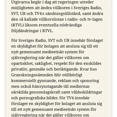
Utgivarna begär i dag att regeringen utreder
möjligheten att ändra villkoren i Sveriges Radio,
SVT, UR och TV4:s sändningstillstånd, samt ändra
den så kallade villkorslistan i radio- och tv-lagen
(RTVL) liksom eventuella nödvändiga
följdändringar i RTVL.
För Sveriges Radio, SVT och UR innebär förslaget
en skyldighet för bolagen att ansluta sig till ett
nytt gemensamt medieetiskt system för
självreglering när det gäller villkoren om
opartiskhet, saklighet, respekt för den enskildes
privatliv, genmäle och beriktigande. Kvar hos
Granskningsnämnden blir otillbörligt
kommersiellt gynnande, reklam och sponsring
men också hänsynstagande till mediernas
särskilda genomslagskraft samt våldsskildringar
och pornografiska bilder. För TV4 innebär
förslaget en skyldighet för bolaget att ansluta sig
till ett nytt gemensamt medieetiskt system för
självreglering när det gäller villkoren om