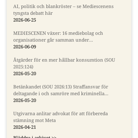
AI, politik och blankröster – se Mediescenens
tyngsta debatt här
2026-06-25
MEDIESCENEN växer: 16 mediebolag och
organisationer går samman under
Almedalsveckan
2026-06-09
Åtgärder för en mer hållbar konsumtion (SOU
2025:124)
2026-05-20
Betänkandet (SOU 2026:13) Straffansvar för
deltagande i och samröre med kriminella
sammanslutningar
2026-05-20
Utgivarna anlitar advokat för att förbereda
stämning mot Meta
2026-04-21
Bläddra i arkivet >>