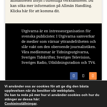
allmänheten insyn i offentliga verksamheter. Du
kan söka mer information på Allmän Handling.
Klicka här för att komma dit.
Utgivarna är en intresseorganisation för
svenska publicister. I Utgivarna samverkar
de medier som värnar yttrandefriheten och
slår vakt om den oberoende journalistiken.
Våra medlemmar är Tidningsutgivarna,
Sveriges Tidskrifter, Sveriges Television,
Sveriges Radio, Utbildningsradion och TV4.
Vi använder oss av cookies för att ge dig den bästa
upplevelsen när du besöker vår webbplats.
Du kan ta reda på mer hur vi använder cookies och hur du
@ 2021 Utgivarna, Blåsutgatan 6, 414 56 Göteborg.
stänger av dessa här:
E-post:info@utgivarna.se. Ansvarig utgivare:
Cookieinställningar
.