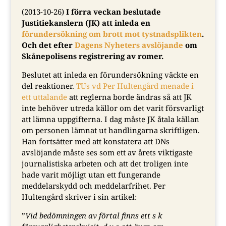
(2013-10-26)
I förra veckan beslutade
Justitiekanslern (JK) att inleda en
förundersökning om brott mot tystnadsplikten
.
Och det efter
Dagens Nyheters avslöjande
om
Skånepolisens registrering av romer.
Beslutet att inleda en förundersökning väckte en
del reaktioner.
TUs vd Per Hultengård menade i
ett uttalande
att r
eglerna borde ändras så att JK
inte behöver utreda källor om det varit försvarligt
att lämna uppgifterna. I dag måste JK
åtala källan
om personen lämnat ut handlingarna skriftligen.
Han fortsätter med att konstatera att DNs
avslöjande måste ses som ett av årets
viktigaste
journalistiska arbeten och att det troligen inte
hade varit möjligt utan ett fungerande
meddelarskydd och meddelarfrihet. Per
Hultengård skriver i sin artikel:
”
Vid bedömningen av förtal finns ett s k