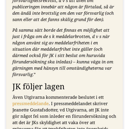
försvarlighetsrekvisit, d v s att även om
publiceringen innebär att någon är förtalad, så är
den ändå inte brottslig om den var försvarlig (och
sann eller att det fanns skälig grund för den).
På samma sätt borde det finnas en möjlighet att
just i fråga om de s k meddelarbrotten, d v s när
någon använt sig av meddelarfriheten i en
situation där meddelarfrihet inte gäller (och
därmed också för JK i sitt beslut om huruvida
förundersökning ska inledas) – kunna väga in om
gärningen med hänsyn till omständigheterna var
försvarlig
.”
JK följer lagen
Även Utgivarna kommenterade beslutet i ett
pressmeddelande
. I pressmeddelandet skriver
Jeanette Gustafsdotter, vd Utgivarna, att JK inte
gör något fel som inleder en förundersökning och
att det är JKs skyldighet att vaka över att
gränserna för att tryckfriheten inte överskrids.