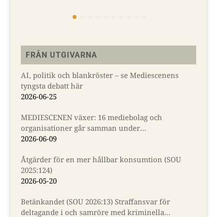
FRÅN UTGIVARNA
AI, politik och blankröster – se Mediescenens
tyngsta debatt här
2026-06-25
MEDIESCENEN växer: 16 mediebolag och
organisationer går samman under
Almedalsveckan
2026-06-09
Åtgärder för en mer hållbar konsumtion (SOU
2025:124)
2026-05-20
Betänkandet (SOU 2026:13) Straffansvar för
deltagande i och samröre med kriminella