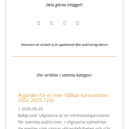
Dela gärna inlägget!




Observera att artikeln ej är uppdaterad efter publiceringsdatum
Fler artiklar i samma kategori:
Åtgärder för en mer hållbar konsumtion
(SOU 2025:124)
|
2026-05-20
Bakgrund: Utgivarna är en intresseorganisation
för svenska publicister. I Utgivarna samverkar
de medier som värnar yttrandefriheten och slår