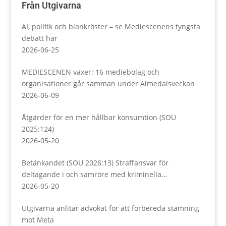
Från Utgivarna
AI, politik och blankröster – se Mediescenens tyngsta
debatt här
2026-06-25
MEDIESCENEN växer: 16 mediebolag och
organisationer går samman under Almedalsveckan
2026-06-09
Åtgärder för en mer hållbar konsumtion (SOU
2025:124)
2026-05-20
Betänkandet (SOU 2026:13) Straffansvar för
deltagande i och samröre med kriminella
sammanslutningar
2026-05-20
Utgivarna anlitar advokat för att förbereda stämning
mot Meta