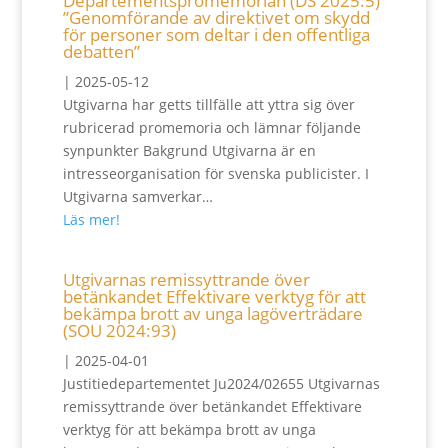
Departementspromemorian (DS 2025:5)
”Genomförande av direktivet om skydd
för personer som deltar i den offentliga
debatten”
|
2025-05-12
Utgivarna har getts tillfälle att yttra sig över
rubricerad promemoria och lämnar följande
synpunkter Bakgrund Utgivarna är en
intresseorganisation för svenska publicister. I
Utgivarna samverkar…
Läs mer!
Utgivarnas remissyttrande över
betänkandet Effektivare verktyg för att
bekämpa brott av unga lagöverträdare
(SOU 2024:93)
|
2025-04-01
Justitiedepartementet Ju2024/02655 Utgivarnas
remissyttrande över betänkandet Effektivare
verktyg för att bekämpa brott av unga