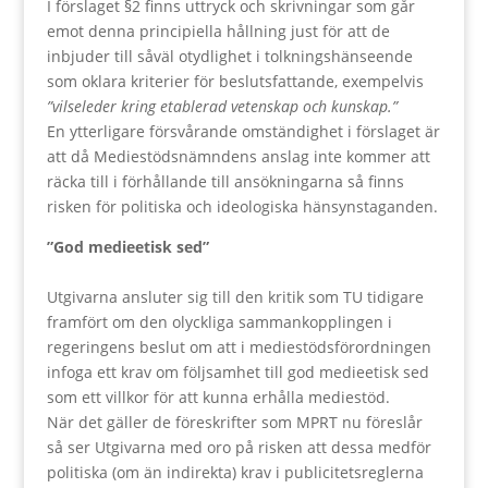
I förslaget §2 finns uttryck och skrivningar som går
emot denna principiella hållning just för att de
inbjuder till såväl otydlighet i tolkningshänseende
som oklara kriterier för beslutsfattande, exempelvis
”vilseleder kring etablerad vetenskap och kunskap.”
En ytterligare försvårande omständighet i förslaget är
att då Mediestödsnämndens anslag inte kommer att
räcka till i förhållande till ansökningarna så finns
risken för politiska och ideologiska hänsynstaganden.
”God medieetisk sed”
Utgivarna ansluter sig till den kritik som TU tidigare
framfört om den olyckliga sammankopplingen i
regeringens beslut om att i mediestödsförordningen
infoga ett krav om följsamhet till god medieetisk sed
som ett villkor för att kunna erhålla mediestöd.
När det gäller de föreskrifter som MPRT nu föreslår
så ser Utgivarna med oro på risken att dessa medför
politiska (om än indirekta) krav i publicitetsreglerna