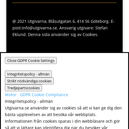
@ 2021 Utgivarna, Blåsutgatan 6, 414 56 Göteborg. E-
post:info@utgivarna.se. Ansvarig utgivare: Stefan
Eklund. Denna sida använder sig av Cookies.
Close GDPR Cookie Settings
Integritetspolicy - allmän
Strikt nödvändiga cookies
Tredjepartscookies
Motor:
GDPR Cookie Compliance
Integritetspolicy - allmän
Utgivarna.se använder sig av cookies så att vi kan ge dig den
bästa upplevelsen av att besöka vår webbplats.
Informationen från cookies sparas i din webbläsare och gör
så att vi lättare kan identifiera dig när du besöker vår