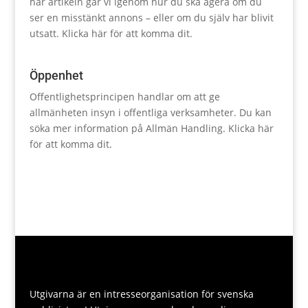
här artikeln går vi igenom hur du ska agera om du
ser en misstänkt annons – eller om du själv har blivit
utsatt.
Klicka här för att komma dit.
Öppenhet
Offentlighetsprincipen handlar om att ge
allmänheten insyn i offentliga verksamheter. Du kan
söka mer information på Allmän Handling.
Klicka här
för att komma dit.
Utgivarna är en intresseorganisation för svenska