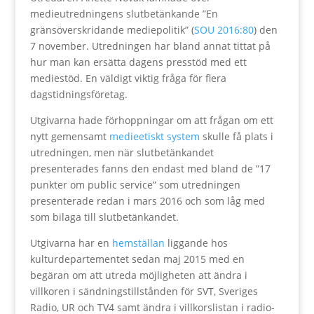
medieutredningens slutbetänkande ”En
gränsöverskridande mediepolitik” (
SOU 2016:80
) den
7 november. Utredningen har bland annat tittat på
hur man kan ersätta dagens presstöd med ett
mediestöd. En väldigt viktig fråga för flera
dagstidningsföretag.
Utgivarna hade förhoppningar om att frågan om ett
nytt gemensamt
medieetiskt system
skulle få plats i
utredningen, men när slutbetänkandet
presenterades fanns den endast med bland de ”17
punkter om public service” som utredningen
presenterade redan i mars 2016 och som låg med
som bilaga till slutbetänkandet.
Utgivarna har en
hemställan
liggande hos
kulturdepartementet sedan maj 2015 med en
begäran om att utreda möjligheten att ändra i
villkoren i sändningstillstånden för SVT, Sveriges
Radio, UR och TV4 samt ändra i villkorslistan i radio-