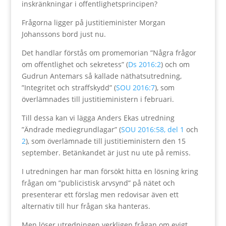
inskränkningar i offentlighetsprincipen?
Frågorna ligger på justitieminister Morgan
Johanssons bord just nu.
Det handlar förstås om promemorian ”Några frågor
om offentlighet och sekretess” (
Ds 2016:2
) och om
Gudrun Antemars så kallade näthatsutredning,
”Integritet och straffskydd” (
SOU 2016:7
), som
överlämnades till justitieministern i februari.
Till dessa kan vi lägga Anders Ekas utredning
”Ändrade mediegrundlagar” (
SOU 2016:58, del 1
och
2
), som överlämnade till justitieministern den 15
september. Betänkandet är just nu ute på remiss.
I utredningen har man försökt hitta en lösning kring
frågan om ”publicistisk arvsynd” på nätet och
presenterar ett förslag men redovisar även ett
alternativ till hur frågan ska hanteras.
Men löser utredningen verkligen frågan om evigt