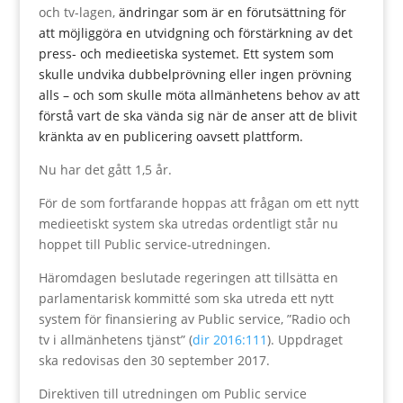
och tv-lagen,
ändringar som är en förutsättning för
att möjliggöra en utvidgning och förstärkning av det
press- och medieetiska systemet. Ett system som
skulle undvika dubbelprövning eller ingen prövning
alls – och som skulle möta allmänhetens behov av att
förstå vart de ska vända sig när de anser att de blivit
kränkta av en publicering oavsett plattform.
Nu har det gått 1,5 år.
För de som fortfarande hoppas att frågan om ett nytt
medieetiskt system ska utredas ordentligt står nu
hoppet till Public service-utredningen.
Häromdagen beslutade regeringen att tillsätta en
parlamentarisk kommitté som ska utreda ett nytt
system för finansiering av Public service, ”Radio och
tv i allmänhetens tjänst” (
dir 2016:111
). Uppdraget
ska redovisas den 30 september 2017.
Direktiven till utredningen om Public service