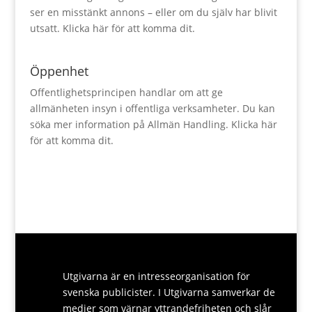
ser en misstänkt annons – eller om du själv har blivit
utsatt.
Klicka här för att komma dit.
Öppenhet
Offentlighetsprincipen handlar om att ge
allmänheten insyn i offentliga verksamheter. Du kan
söka mer information på Allmän Handling.
Klicka här
för att komma dit.
Utgivarna är en intresseorganisation för
svenska publicister. I Utgivarna samverkar de
medier som värnar yttrandefriheten och slår