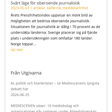
Svårt läge för oberoende journalistik
2023-05-03
|
artiklar
,
källkritik
,
meddelarfrihet
Årets Pressfrihetsindex uppvisar en mörk bild av
möjligheten att bedriva oberoende journalistik.
Situationen för journalistik är dålig i 70 procent av de
undersökta länderna. Sverige placerar sig på fjärde
plats i undersökningen som omfattar 180 länder.
Norge toppar...
läs mer
Från Utgivarna
AI, politik och blankröster – se Mediescenens tyngsta
debatt här
2026-06-25
MEDIESCENEN växer: 16 mediebolag och
organisationer går samman under Almedalsveckan