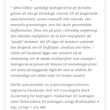
* Meta tillåter samtidigt bedrägerierna att fortsätta
genom att inte ge tillräckliga resurser till ett fungerande
säkerhetsarbete, varken manuellt eller tekniskt. Den
manuella granskningen, som lätt skulle genomskåda
bluffannonser, finns inte på plats i tillräcklig omfattning.
Den tekniska möjligheten att ta bort möjligheten att
”spoofa” domäner, det vill säga att besökare ovetande
kan dirigeras om till bluffsajter, utnyttjas inte heller. I
stället vill Facebook lägga över ansvaret på de
mediebolag och de kända medieprofiler som utnyttjas i
bedrägerierna genom att hänvisa till anmälningsrutiner
och andra förebyggande åtgärder som är alldeles för
omständliga och sällan leder till önskat resultat.
Därför polisanmäler nu publicistorganisationen
Utgivarna Facebooks chef och huvudägare Mark
Zuckerberg för bedrägeri, medverkan till bedrägeri
samt förberedelse till bedrägeri, enligt Brottsbalken 9
kap, 23 kap 1 och 4§§.