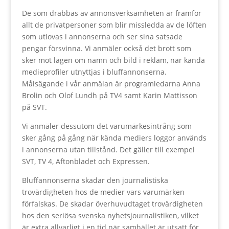
De som drabbas av annonsverksamheten är framför
allt de privatpersoner som blir missledda av de löften
som utlovas i annonserna och ser sina satsade
pengar försvinna. Vi anmäler också det brott som
sker mot lagen om namn och bild i reklam, när kända
medieprofiler utnyttjas i bluffannonserna.
Målsägande i vår anmälan är programledarna Anna
Brolin och Olof Lundh på TV4 samt Karin Mattisson
på SVT.
Vi anmäler dessutom det varumärkesintrång som
sker gång på gång när kända mediers loggor används
i annonserna utan tillstånd. Det gäller till exempel
SVT, TV 4, Aftonbladet och Expressen.
Bluffannonserna skadar den journalistiska
trovärdigheten hos de medier vars varumärken
förfalskas. De skadar överhuvudtaget trovärdigheten
hos den seriösa svenska nyhetsjournalistiken, vilket
är extra allvarligt i en tid när samhället är utsatt för