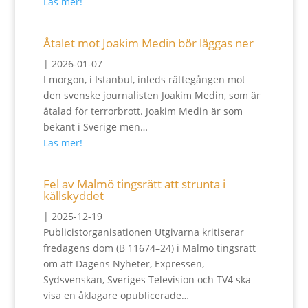
Läs mer!
Åtalet mot Joakim Medin bör läggas ner
|
2026-01-07
I morgon, i Istanbul, inleds rättegången mot
den svenske journalisten Joakim Medin, som är
åtalad för terrorbrott. Joakim Medin är som
bekant i Sverige men…
Läs mer!
Fel av Malmö tingsrätt att strunta i
källskyddet
|
2025-12-19
Publicistorganisationen Utgivarna kritiserar
fredagens dom (B 11674–24) i Malmö tingsrätt
om att Dagens Nyheter, Expressen,
Sydsvenskan, Sveriges Television och TV4 ska
visa en åklagare opublicerade…