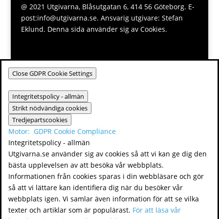
@ 2021 Utgivarna, Blåsutgatan 6, 414 56 Göteborg. E-
post:info@utgivarna.se. Ansvarig utgivare: Stefan
Eklund. Denna sida använder sig av Cookies.
Close GDPR Cookie Settings
Integritetspolicy - allmän
Strikt nödvändiga cookies
Tredjepartscookies
Motor:
GDPR Cookie Compliance
Integritetspolicy - allmän
Utgivarna.se använder sig av cookies så att vi kan ge dig den
bästa upplevelsen av att besöka vår webbplats.
Informationen från cookies sparas i din webbläsare och gör
så att vi lättare kan identifiera dig när du besöker vår
webbplats igen. Vi samlar även information för att se vilka
texter och artiklar som är populärast.
För att läsa vår