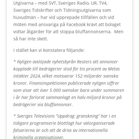
Utgivarna – med SVT, Sveriges Radio, UR, TV4,
Sveriges Tidskrifter och Tidningsutgivarna som
huvudmän – har vid upprepade tillfällen och vid
möten med ansvariga på Facebook krävt att bolaget
vidtar åtgärder för att stoppa bluffannonserna. Men
så har inte skett.
I stället kan vi konstatera följande:
* Nyligen avslöjade nyhetsbyrån Reuters att annonser
kopplade till bedrägerier stod för tio procent av Metas
intäkter 2024, vilket motsvarar 152 miljarder svenska
kronor. Finansinspektionen publicerade nyligen siffror
som visar att över 5 000 svenskar bara under sommaren
i år har förlorat sammanlagt en halv miljard kronor på
bedrägerier via bluffannonser.
* Sveriges Televisions ”Uppdrag: granskning” har i en
tidigare programserie blottlagt hur välorganiserade
falsarierna är och att de drivs av internationella
kriminella organisationer.