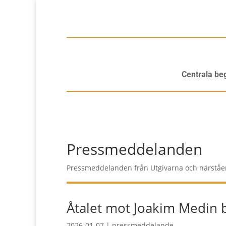
Centrala be
Pressmeddelanden
Pressmeddelanden från Utgivarna och närståe
Åtalet mot Joakim Medin b
2026-01-07
|
pressmeddelande