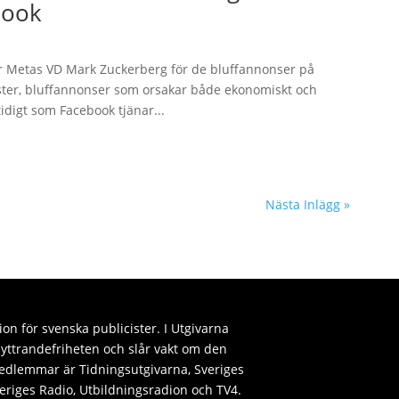
book
er Metas VD Mark Zuckerberg för de bluffannonser på
ster, bluffannonser som orsakar både ekonomiskt och
idigt som Facebook tjänar...
Nästa Inlägg »
on för svenska publicister. I Utgivarna
ttrandefriheten och slår vakt om den
edlemmar är Tidningsutgivarna, Sveriges
Sveriges Radio, Utbildningsradion och TV4.