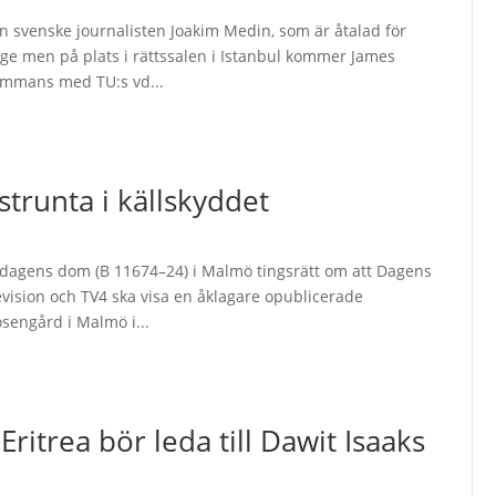
en svenske journalisten Joakim Medin, som är åtalad för
ige men på plats i rättssalen i Istanbul kommer James
lsammans med TU:s vd...
strunta i källskyddet
redagens dom (B 11674–24) i Malmö tingsrätt om att Dagens
vision och TV4 ska visa en åklagare opublicerade
osengård i Malmö i...
ritrea bör leda till Dawit Isaaks