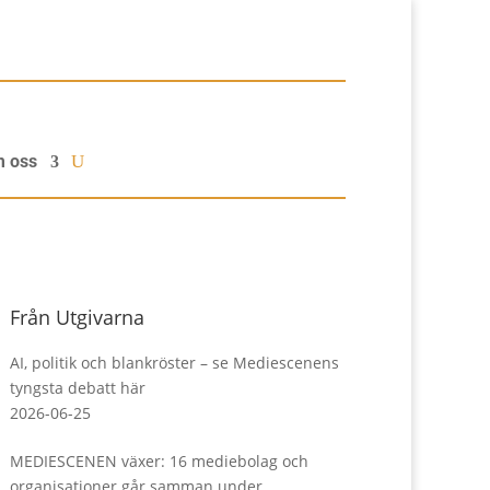
 oss
Från Utgivarna
AI, politik och blankröster – se Mediescenens
tyngsta debatt här
2026-06-25
MEDIESCENEN växer: 16 mediebolag och
organisationer går samman under