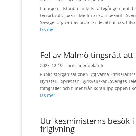
I morgon, i Istanbul, inleds rättegången mot d
terrorbrott. Joakim Medin är som bekant i Sver
Savage, Utgivarnas ordförande, att finnas, til
läs mer
Fel av Malmö tingsrätt att 
2025-12-19
|
pressmeddelande
Publicistorganisationen Utgivarna kritiserar f
Nyheter, Expressen, Sydsvenskan, Sveriges Tele
fotografier och filmer från koranupploppen i R
läs mer
Utrikesministerns besök i E
frigivning