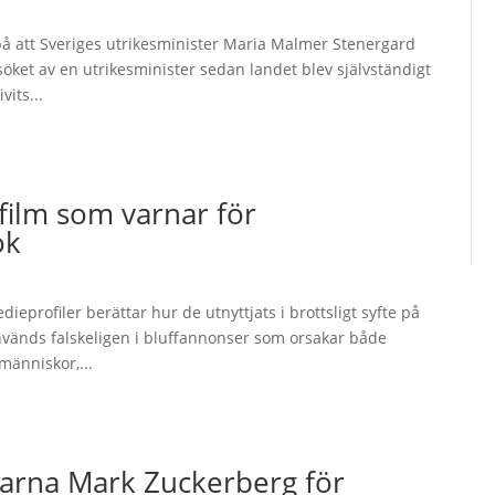
 på att Sveriges utrikesminister Maria Malmer Stenergard
esöket av en utrikesminister sedan landet blev självständigt
vits...
film som varnar för
ok
eprofiler berättar hur de utnyttjats i brottsligt syfte på
nvänds falskeligen i bluffannonser som orsakar både
människor,...
varna Mark Zuckerberg för