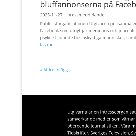
bluffannonserna på Face
2025-11-27
|
pressmeddelande
Publicistorganisationen Utgivarna polisanmäl
Facebook som utnyttjar mediehus och journali
psykiskt lidande hos oskyldiga människor, samt
läs mer
« Äldre inlägg
Utgivarna är en intresseorganisati
samverkar de medier som värnar y
oberoende journalistiken. Våra m
Tidskrifter, Sveriges Television, 