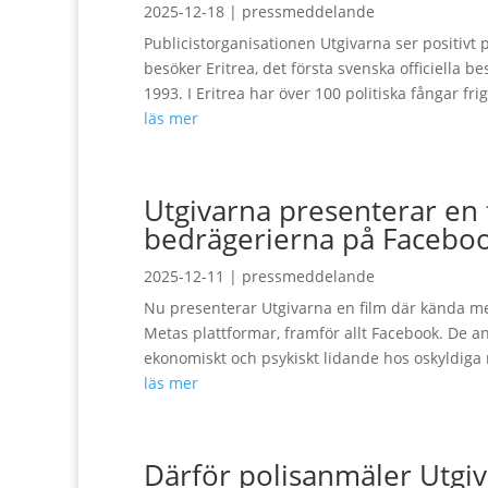
2025-12-18
|
pressmeddelande
Publicistorganisationen Utgivarna ser positivt
besöker Eritrea, det första svenska officiella b
1993. I Eritrea har över 100 politiska fångar frigi
läs mer
Utgivarna presenterar en 
bedrägerierna på Facebo
2025-12-11
|
pressmeddelande
Nu presenterar Utgivarna en film där kända medi
Metas plattformar, framför allt Facebook. De a
ekonomiskt och psykiskt lidande hos oskyldiga 
läs mer
Därför polisanmäler Utgi