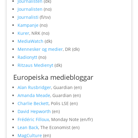
Journalisten
(dk)
Journalisten
(no)
Journalisti
(fi/sv)
Kampanje
(no)
Kurer
, NRK (no)
MediaWatch
(dk)
Mennesker og medier
, DR (dk)
Radionytt
(no)
Ritzaus Medienyt
(dk)
Europeiska mediebloggar
Alan Rusbridger
, Guardian (en)
Amanda Meade
, Guardian (en)
Charlie Beckett
, Polis LSE (en)
David Hepworth
(en)
Frédéric Filloux
, Monday Note (en/fr)
Lean Back
, The Economist (en)
MagCulture
(en)