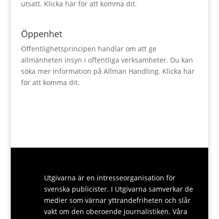
utsatt.
Klicka här för att komma dit.
Öppenhet
Offentlighetsprincipen handlar om att ge
allmänheten insyn i offentliga verksamheter. Du kan
söka mer information på Allmän Handling.
Klicka här
för att komma dit.
Utgivarna är en intresseorganisation för
svenska publicister. I Utgivarna samverkar de
medier som värnar yttrandefriheten och slår
vakt om den oberoende journalistiken. Våra