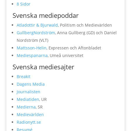
8 Sidor
Svenska mediepoddar
Atladottir & Bjurwald
, Politism och Medievärlden
GullbergNordström
, Anna Gullberg (GD) och Daniel
Nordström (VLT)
Mattsson-Helin
, Expressen och Aftonbladet
Mediespanarna
, Umeå universitet
Svenska mediesajter
Breakit
Dagens Media
Journalisten
Mediatiden
, UR
Medierna
, SR
Medievärlden
Radionytt.se
Resumé