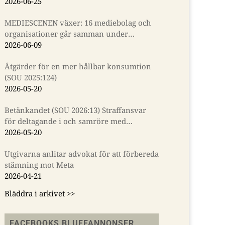
2026-06-25
MEDIESCENEN växer: 16 mediebolag och
organisationer går samman under
Almedalsveckan
2026-06-09
Åtgärder för en mer hållbar konsumtion
(SOU 2025:124)
2026-05-20
Betänkandet (SOU 2026:13) Straffansvar
för deltagande i och samröre med
kriminella sammanslutningar
2026-05-20
Utgivarna anlitar advokat för att förbereda
stämning mot Meta
2026-04-21
Bläddra i arkivet >>
FACEBOOKS BLUFFANNONSER