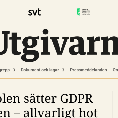
grepp
Dokument och lagar
Pressmeddelanden
Om
len sätter GDPR
n – allvarligt hot