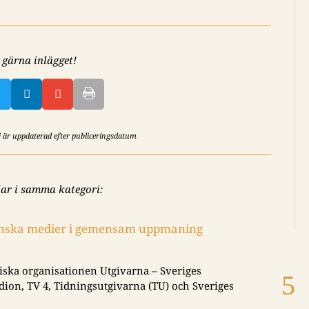
 gärna inlägget!


ej är uppdaterad efter publiceringsdatum
lar i samma kategori:
venska medier i gemensam uppmaning
And
|
202
iska organisationen Utgivarna – Sveriges
Jury
dion, TV 4, Tidningsutgivarna (TU) och Sveriges
pris