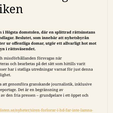
tiken
i Högsta domstolen, där en splittrad rättsinstans
dlagar. Beslutet, som innebär att nyhetsbyrån
er ur offentliga domar, utgör ett allvarligt hot mot
yn i rättsväsendet.
ch missförhållanden försvagas när
ras och bearbetas på det sätt som hittills varit
er har i statliga utredningar varnat för just denna
lighet.
a att genomföra granskande journalistik, inklusive
eportage. Det är en begränsning av
av den fria pressen – grundpelare i ett öppet och
isten.se/nyheter/siren-forlorar-i-hd-far-inte-lamna-