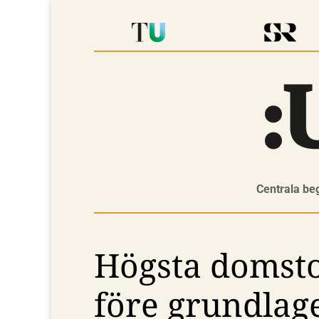
Centrala be
Högsta domsto
före grundlage