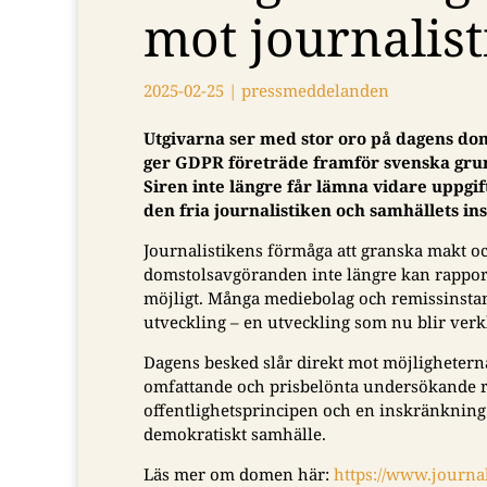
mot journalis
2025-02-25
|
pressmeddelanden
Utgivarna ser med stor oro på dagens dom 
ger GDPR företräde framför svenska grun
Siren inte längre får lämna vidare uppgift
den fria journalistiken och samhällets ins
Journalistikens förmåga att granska makt o
domstolsavgöranden inte längre kan rapporte
möjligt. Många mediebolag och remissinstans
utveckling – en utveckling som nu blir verk
Dagens besked slår direkt mot möjlighetern
omfattande och prisbelönta undersökande r
offentlighetsprincipen och en inskränkning 
demokratiskt samhälle.
Läs mer om domen här:
https://www.journal