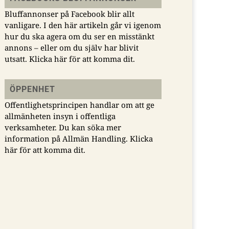
Bluffannonser på Facebook blir allt
vanligare. I den här artikeln går vi igenom
hur du ska agera om du ser en misstänkt
annons – eller om du själv har blivit
utsatt.
Klicka här för att komma dit.
ÖPPENHET
Offentlighetsprincipen handlar om att ge
allmänheten insyn i offentliga
verksamheter. Du kan söka mer
information på Allmän Handling.
Klicka
här för att komma dit.
reas Gustavsson får Momma-priset 2025
5-09-26
ns motivering till att utse Andreas Gustavsson, chefredaktör på 
tagare och därmed Årets Utgivare lyder: ”Han hamnade i en ut