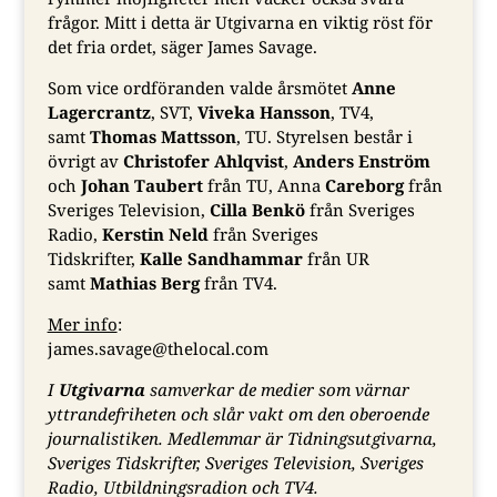
frågor. Mitt i detta är Utgivarna en viktig röst för
det fria ordet, säger James Savage.
Som vice ordföranden valde årsmötet
Anne
Lagercrantz
, SVT,
Viveka Hansson
, TV4,
samt
Thomas Mattsson
, TU. Styrelsen består i
övrigt av
Christofer Ahlqvist
,
Anders Enström
och
Johan Taubert
från TU, Anna
Careborg
från
Sveriges Television,
Cilla Benkö
från Sveriges
Radio,
Kerstin Neld
från Sveriges
Tidskrifter,
Kalle Sandhammar
från UR
samt
Mathias Berg
från TV4.
Mer info
:
james.savage@thelocal.com
I
Utgivarna
samverkar de medier som värnar
yttrandefriheten och slår vakt om den oberoende
journalistiken. Medlemmar är Tidningsutgivarna,
Sveriges Tidskrifter, Sveriges Television, Sveriges
Radio, Utbildningsradion och TV4.