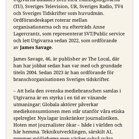
(TU), Sveriges Television, UR, Sveriges Radio, TV4
och Sveriges Tidskrifter som huvudmän.
Ordförandeskapet roterar mellan
organisationerna och nu efterträds Anne
Lagercrantz, som representerat SVT/Public service
och lett Utgivarna sedan 2022, som ordförande
av
James Savage
.
James Savage, 46, är publisher av The Local, där
han har jobbat sedan han var med och grundade
titeln 2004. Sedan 2023 är han ordförande för
branschorganisationen Sveriges tidskrifter.
– Att hela den svenska mediebranschen samlas i
Utgivarna är en styrka i en tid av växande
utmaningar: Globala aktörer påverkar
mediekonsumtionen men står utanför våra etiska
spelregler. Nya lagar inskränker journalistiken.
Hoten mot journalister ökar – både i världen och
här hemma. Teknikutvecklingen, särskilt AI,
rymmer möjligheter men väcker också svåra