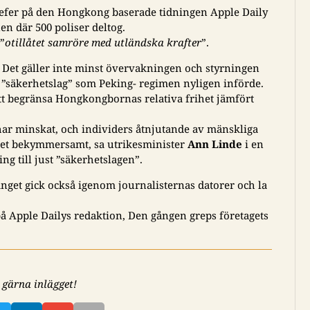
hefer på den Hongkong baserade tidningen Apple Daily
n där 500 poliser deltog.
”
otillåtet samröre med utländska krafter
”.
. Det gäller inte minst övervakningen och styrningen
”säkerhetslag” som Peking- regimen nyligen införde.
l att begränsa Hongkongbornas relativa frihet jämfört
r minskat, och individers åtnjutande av mänskliga
cket bekymmersamt, sa utrikesminister
Ann Linde
i en
ng till just ”säkerhetslagen”.
ånget gick också igenom journalisternas datorer och la
 på Apple Dailys redaktion, Den gången greps företagets
 gärna inlägget!