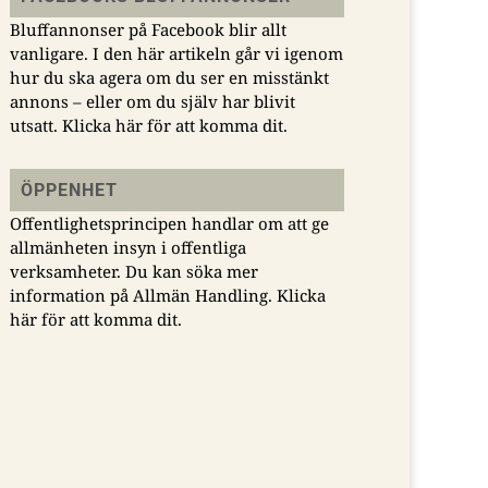
Bluffannonser på Facebook blir allt
vanligare. I den här artikeln går vi igenom
hur du ska agera om du ser en misstänkt
annons – eller om du själv har blivit
utsatt.
Klicka här för att komma dit.
ÖPPENHET
Utgivarna fördömer
Utgivarna
Offentlighetsprincipen handlar om att ge
mordet på Amun
kommenterar HD:s
allmänheten insyn i offentliga
Abdullahi
beslut om utlämning
verksamheter. Du kan söka mer
av material
information på Allmän Handling.
Klicka
|
2024-10-21
här för att komma dit.
|
2024-09-20
Med anledning av
mordet på den före
Utgivarna kommenterar
detta journalisten
HD:s beslut att inte
Amun Abdullahi vill
förelägga medier att
Utgivarna framföra sitt
lämna ut råmaterial
beklagande och också
från upploppen på
fördöma dådet. Amun
Rosengård 2023 – HD:s