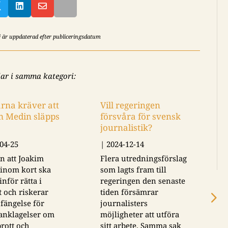



ej är uppdaterad efter publiceringsdatum
lar i samma kategori:
arna kräver att
Vill regeringen
m Medin släpps
försvåra för svensk
journalistik?
04-25
|
2024-12-14
n att Joakim
Flera utredningsförslag
inom kort ska
som lagts fram till
 inför rätta i
regeringen den senaste
t och riskerar
tiden försämrar
 fängelse för
journalisters
 anklagelser om
möjligheter att utföra
brott och
sitt arbete. Samma sak