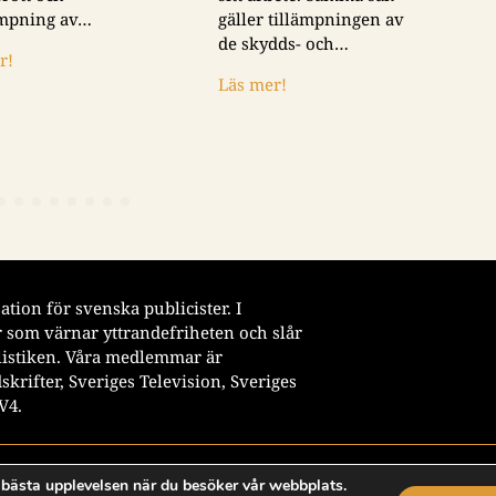
ämpning av…
gäller tillämpningen av
de skydds- och…
r!
Läs mer!
tion för svenska publicister. I
 som värnar yttrandefriheten och slår
istiken. Våra medlemmar är
krifter, Sveriges Television, Sveriges
V4.
n bästa upplevelsen när du besöker vår webbplats.