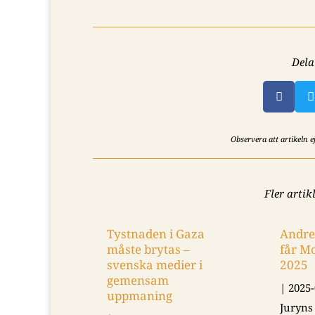
Dela


Observera att artikeln 
Fler artik
Tystnaden i Gaza
Andre
måste brytas –
får M
svenska medier i
2025
gemensam
|
2025-
uppmaning
Juryns 