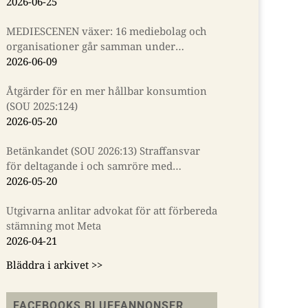
2026-06-25
MEDIESCENEN växer: 16 mediebolag och
organisationer går samman under
Almedalsveckan
2026-06-09
Åtgärder för en mer hållbar konsumtion
(SOU 2025:124)
2026-05-20
Betänkandet (SOU 2026:13) Straffansvar
för deltagande i och samröre med
kriminella sammanslutningar
2026-05-20
Utgivarna anlitar advokat för att förbereda
stämning mot Meta
2026-04-21
Bläddra i arkivet >>
FACEBOOKS BLUFFANNONSER