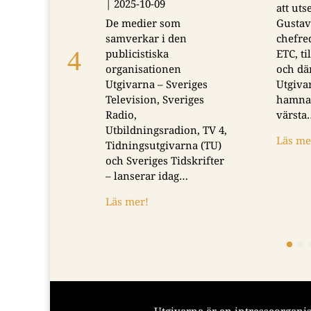
|
2025-10-09
att ut
De medier som
Gustav
samverkar i den
chefre
publicistiska
ETC, ti
organisationen
och dä
Utgivarna – Sveriges
Utgiva
Television, Sveriges
hamnad
Radio,
värsta
Utbildningsradion, TV 4,
Läs me
Tidningsutgivarna (TU)
och Sveriges Tidskrifter
– lanserar idag…
Läs mer!