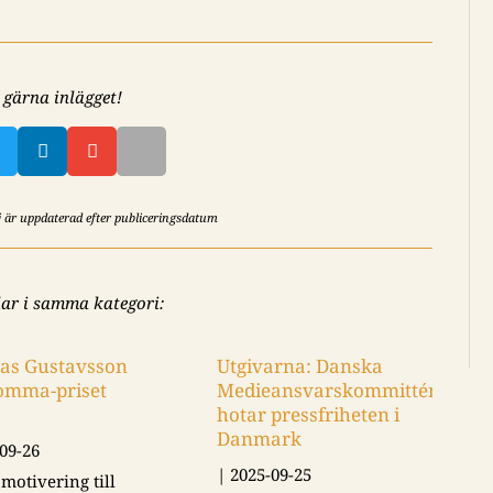
 gärna inlägget!


ej är uppdaterad efter publiceringsdatum
lar i samma kategori:
as Gustavsson
Utgivarna: Danska
omma-priset
Medieansvarskommittén
hotar pressfriheten i
Danmark
09-26
|
2025-09-25
motivering till