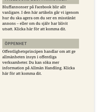
Bluffannonser på Facebook blir allt
vanligare. I den här artikeln går vi igenom
hur du ska agera om du ser en misstänkt
annons – eller om du själv har blivit
utsatt.
Klicka här för att komma dit.
ÖPPENHET
Offentlighetsprincipen handlar om att ge
allmänheten insyn i offentliga
verksamheter. Du kan söka mer
information på Allmän Handling.
Klicka
här för att komma dit.
Öppet brev från
Kerstin Neld och
Utgivarna om USA:s
Johan Taubert från
planer på strängare
Utgivarna på plats
visumregler för
vid rättegången mot
journalister
Joakim Medin