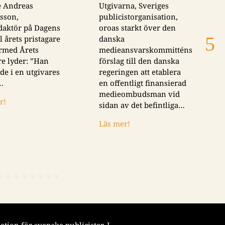
se Andreas
Utgivarna, Sveriges
sson,
publicistorganisation,
daktör på Dagens
oroas starkt över den
ll årets pristagare
danska
rmed Årets
medieansvarskommitténs
re lyder: ”Han
förslag till den danska
e i en utgivares
regeringen att etablera
…
en offentligt finansierad
medieombudsman vid
r!
sidan av det befintliga…
Läs mer!