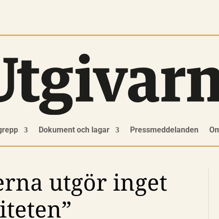
grepp
Dokument och lagar
Pressmeddelanden
Om
erna utgör inget
iteten”