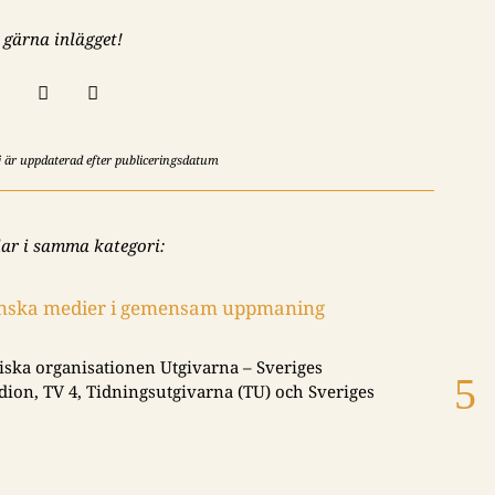
 gärna inlägget!


ej är uppdaterad efter publiceringsdatum
lar i samma kategori:
venska medier i gemensam uppmaning
And
|
202
iska organisationen Utgivarna – Sveriges
Jury
dion, TV 4, Tidningsutgivarna (TU) och Sveriges
pris
Läs 