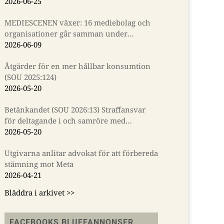
2026-06-25
MEDIESCENEN växer: 16 mediebolag och
organisationer går samman under
Almedalsveckan
2026-06-09
Åtgärder för en mer hållbar konsumtion
(SOU 2025:124)
2026-05-20
Betänkandet (SOU 2026:13) Straffansvar
för deltagande i och samröre med
kriminella sammanslutningar
2026-05-20
Utgivarna anlitar advokat för att förbereda
stämning mot Meta
2026-04-21
Bläddra i arkivet >>
FACEBOOKS BLUFFANNONSER