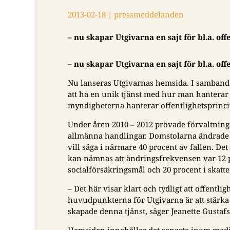
2013-02-18
|
pressmeddelanden
– nu skapar Utgivarna en sajt för bl.a. of
– nu skapar Utgivarna en sajt för bl.a. of
Nu lanseras Utgivarnas hemsida. I samban
att ha en unik tjänst med hur man hantera
myndigheterna hanterar offentlighetsprincipen
Under åren 2010 – 2012 prövade förvaltni
allmänna handlingar. Domstolarna ändrade m
vill säga i närmare 40 procent av fallen. De
kan nämnas att ändringsfrekvensen var 12 pr
socialförsäkringsmål och 20 procent i skatt
– Det här visar klart och tydligt att offentl
huvudpunkterna för Utgivarna är att stärka o
skapade denna tjänst, säger Jeanette Gustafs
Hemsidan innehåller det senaste inom medi