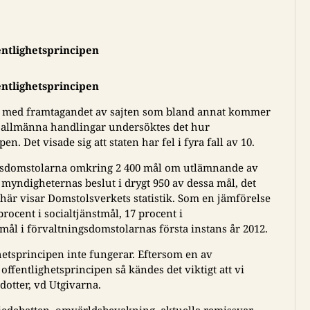
fentlighetsprincipen
fentlighetsprincipen
d med framtagandet av sajten som bland annat kommer
r allmänna handlingar undersöktes det hur
. Det visade sig att staten har fel i fyra fall av 10.
ngsdomstolarna omkring 2 400 mål om utlämnande av
yndigheternas beslut i drygt 950 av dessa mål, det
t här visar Domstolsverkets statistik. Som en jämförelse
ocent i socialtjänstmål, 17 procent i
emål i förvaltningsdomstolarnas första instans år 2012.
ighetsprincipen inte fungerar. Eftersom en av
ffentlighetsprincipen så kändes det viktigt att vi
dotter, vd Utgivarna.
edebatten, omvärldsbevakning, aktuella remissvar