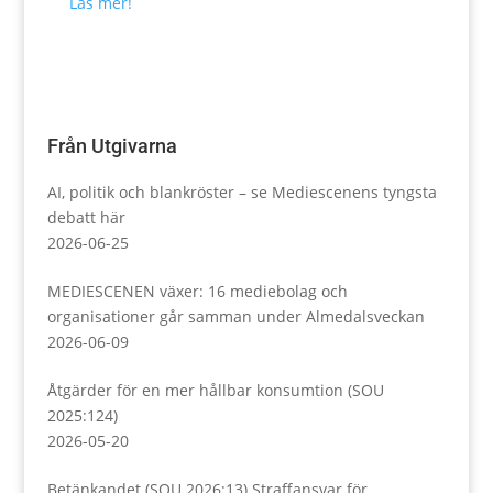
Läs mer!
Från Utgivarna
AI, politik och blankröster – se Mediescenens tyngsta
debatt här
2026-06-25
MEDIESCENEN växer: 16 mediebolag och
organisationer går samman under Almedalsveckan
2026-06-09
Åtgärder för en mer hållbar konsumtion (SOU
2025:124)
2026-05-20
Betänkandet (SOU 2026:13) Straffansvar för