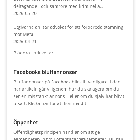
deltagande i och samröre med kriminella
sammanslutningar
2026-05-20
Utgivarna anlitar advokat för att förbereda stämning
mot Meta
2026-04-21
Bläddra i arkivet >>
Facebooks bluffannonser
Bluffannonser på Facebook blir allt vanligare. I den
här artikeln går vi igenom hur du ska agera om du
ser en misstänkt annons – eller om du själv har blivit
utsatt.
Klicka här för att komma dit.
Öppenhet
Offentlighetsprincipen handlar om att ge
allmänheten insyn i offentliga verksamheter. Du kan