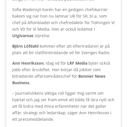
Sofia Wadensjö Karén har en gedigen chefskarriär
bakom sig när hon nu lämnar UR för SR, bl.a. som
chef på Aftonbladet och chefredaktör för Tidningen Vi
och VD för Vi Media. Hon är också ledamot i
Utgivarnas
styrelse.
Björn Löfdahl
kommer efter att efterträdaren är på
plats att bli ställföreträdande vd för Sveriges Radio.
Ann Henriksson
, idag vd för
LRF Media
byter också
jobb efter årsskiftet. Hon börjar då jobbet som
biträdande affärsområdeschef för
Bonnier News
Business.
– Journalistikens viktiga roll ligger mig varmt om
hjärtat och jag ser fram emot att både få lära nytt och
att få bidra med mina erfarenheter när det gäller
affär, strategi och ledarskap, säger Ann Henriksson i
ett pressmeddelande.