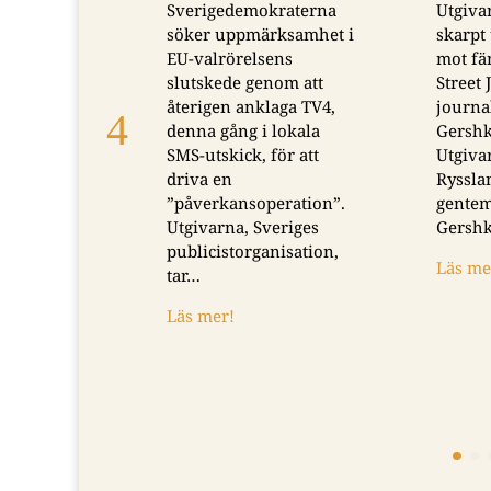
Sverigedemokraterna
Utgivarna riktar i ett
söker uppmärksamhet i
skarpt uttalande kritik
EU-valrörelsens
mot fängslandet av Wall
slutskede genom att
Street Journal
återigen anklaga TV4,
journalistens Evan
denna gång i lokala
Gershkovich. –
SMS-utskick, för att
Utgivarna anser att
driva en
Rysslands agerande
”påverkansoperation”.
gentemot Evan
Utgivarna, Sveriges
Gershkovich…
publicistorganisation,
Läs mer!
tar…
Läs mer!