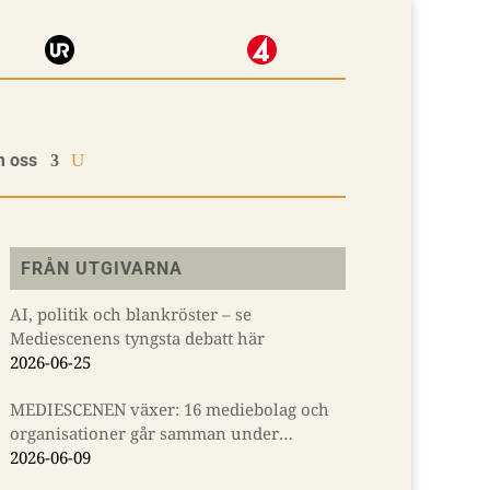
 oss
FRÅN UTGIVARNA
AI, politik och blankröster – se
Mediescenens tyngsta debatt här
2026-06-25
MEDIESCENEN växer: 16 mediebolag och
organisationer går samman under
Almedalsveckan
2026-06-09