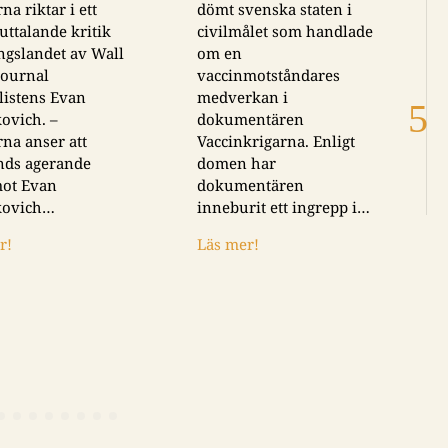
dömt svenska staten i
sex gånger under tv
civilmålet som handlade
väljer den
om en
högerpopulistiska
vaccinmotståndares
utgåvan Samnytt att
medverkan i
lämna det medieetis
dokumentären
systemet, vilket
Vaccinkrigarna. Enligt
tidningen…
domen har
Läs mer!
dokumentären
inneburit ett ingrepp i…
Läs mer!