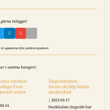
 gärna inlägget!


ej är uppdaterad efter publiceringsdatum
lar i samma kategori:
Tingsrättsdom:
Samnytt lämnar
Staten skyldig betala
medieetiska syst
skadestånd
|
2023-01-16
|
2023-03-17
Efter att ha anmälts 
Stockholms tingsrätt har
gånger och klandrat