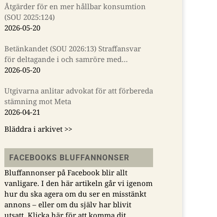
Åtgärder för en mer hållbar konsumtion
(SOU 2025:124)
2026-05-20
Betänkandet (SOU 2026:13) Straffansvar
för deltagande i och samröre med
kriminella sammanslutningar
2026-05-20
Utgivarna anlitar advokat för att förbereda
stämning mot Meta
2026-04-21
Bläddra i arkivet >>
FACEBOOKS BLUFFANNONSER
Nils Funcke om
Nils Funcke
emet
spionlagen: ”Illa
myndighete
Bluffannonser på Facebook blir allt
underbyggt förslag
under pande
vanligare. I den här artikeln går vi igenom
som begränsar
visat en osa
hur du ska agera om du ser en misstänkt
18
yttrandefriheten”
kreativitet fö
annons – eller om du själv har blivit
s
förhindra el
utsatt.
Klicka här för att komma dit.