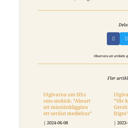
Dela


Observera att artikeln 
Fler artik
Utgivarna om SD:s
Utgivarnas styrelse:
sms-utskick: ”Absurt
”Vår kollega Evan
att misstänkliggöra
Gershkovich måste
ett seriöst mediehus”
friges”
|
2024-06-08
|
2023-04-14