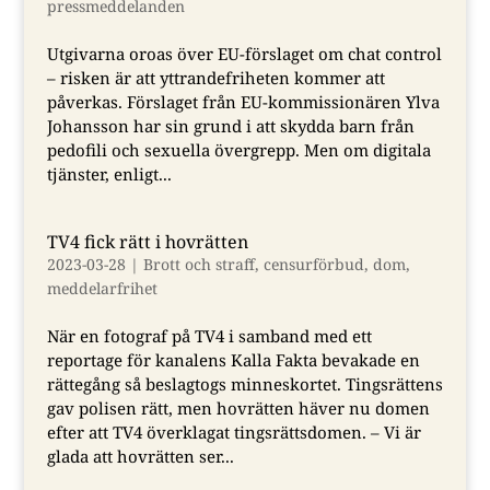
pressmeddelanden
Utgivarna oroas över EU-förslaget om chat control
– risken är att yttrandefriheten kommer att
påverkas. Förslaget från EU-kommissionären Ylva
Johansson har sin grund i att skydda barn från
pedofili och sexuella övergrepp. Men om digitala
tjänster, enligt...
TV4 fick rätt i hovrätten
2023-03-28
|
Brott och straff
,
censurförbud
,
dom
,
meddelarfrihet
När en fotograf på TV4 i samband med ett
reportage för kanalens Kalla Fakta bevakade en
rättegång så beslagtogs minneskortet. Tingsrättens
gav polisen rätt, men hovrätten häver nu domen
efter att TV4 överklagat tingsrättsdomen. – Vi är
glada att hovrätten ser...