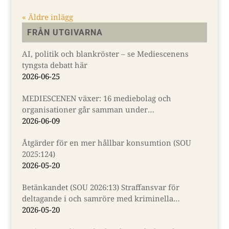
« Äldre inlägg
FRÅN UTGIVARNA
AI, politik och blankröster – se Mediescenens
tyngsta debatt här
2026-06-25
MEDIESCENEN växer: 16 mediebolag och
organisationer går samman under
Almedalsveckan
2026-06-09
Åtgärder för en mer hållbar konsumtion (SOU
2025:124)
2026-05-20
Betänkandet (SOU 2026:13) Straffansvar för
deltagande i och samröre med kriminella
sammanslutningar
2026-05-20