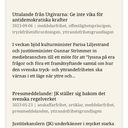
Uttalande från Utgivarna: Ge inte vika för
antidemokratiska krafter
2023-09-06
|
meddelarfrihet
,
offentlighetsprincipen
,
tryckfrihetsförordningen
,
yttrandefrihetsgrundlagen
I veckan bjöd kulturminister Parisa Liljestrand
och justitieminister Gunnar Strömmer in
mediebranschen till ett möte för att ”lyssna på era
frågor och föra ett framåtsyftande samtal om hur
den svenska tryck- och yttrandefriheten ska
värnas i ett läge när yttre och...
Pressmeddelande: JK ställer sig bakom det
svenska regelverket
2023-05-23
|
anskaffarfrihet
,
artiklar
,
meddelarfrihet
,
pressmeddelanden
,
yttrandefrihetsgrundlagen
Justitiekanslern (JK) underkänner i mycket starka