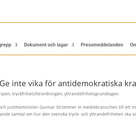
grepp
Dokument och lagar
Pressmeddelanden
Om
Ge inte vika för antidemokratiska kra
cipen
,
tryckfrihetsförordningen
,
yttrandefrihetsgrundlagen
d och justitieminister Gunnar Strömmer in mediebranschen till ett m
ftande samtal om hur den svenska tryck- och yttrandefriheten ska v