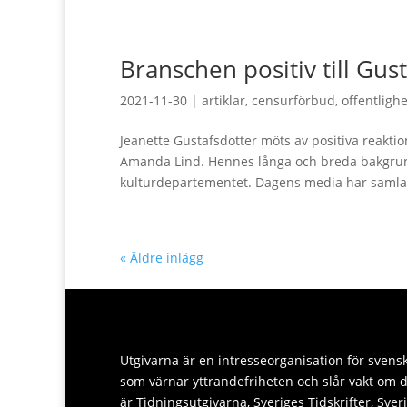
Branschen positiv till Gus
2021-11-30
|
artiklar
,
censurförbud
,
offentligh
Jeanette Gustafsdotter möts av positiva reaktio
Amanda Lind. Hennes långa och breda bakgrun
kulturdepartementet. Dagens media har samlat
« Äldre inlägg
Utgivarna är en intresseorganisation för svens
som värnar yttrandefriheten och slår vakt om
är Tidningsutgivarna, Sveriges Tidskrifter, Sver