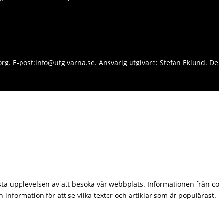
rg. E-post:info@utgivarna.se. Ansvarig utgivare: Stefan Eklund. De
sta upplevelsen av att besöka vår webbplats. Informationen från coo
 information för att se vilka texter och artiklar som är populärast.