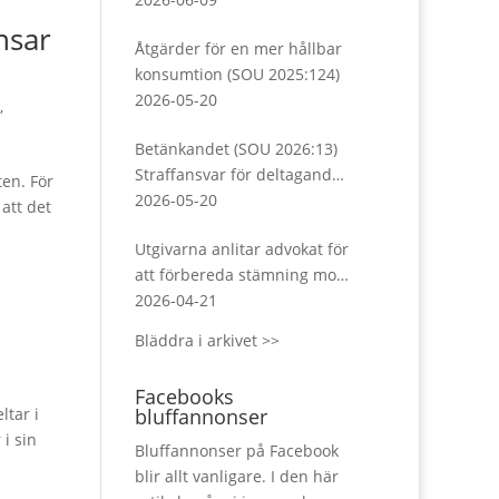
under Almedalsveckan
nsar
Åtgärder för en mer hållbar
konsumtion (SOU 2025:124)
2026-05-20
,
Betänkandet (SOU 2026:13)
Straffansvar för deltagande i
ten. För
och samröre med kriminella
2026-05-20
att det
sammanslutningar
Utgivarna anlitar advokat för
att förbereda stämning mot
Meta
2026-04-21
Bläddra i arkivet >>
Facebooks
ltar i
bluffannonser
i sin
Bluffannonser på Facebook
blir allt vanligare. I den här