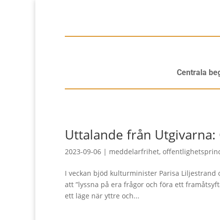
Centrala be
Uttalande från Utgivarna: 
2023-09-06
|
meddelarfrihet
,
offentlighetsprin
I veckan bjöd kulturminister Parisa Liljestran
att ”lyssna på era frågor och föra ett framåtsy
ett läge när yttre och...