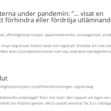
erna under pandemin: ”… visat en
att förhindra eller fördröja utlämnand
het
,
offentlighetsprincipen
,
öppenhetskrönika
,
uncategorized
,
utre
 insyn begränsats främst lokalt och regionalt. Enskilda och inte mi
ter. Men även Coronakommissionen som ska utvärdera myndigheterna
lut
ntlighetsprincipen
,
tryckfrihetsförordningen
,
utgivarskap
ktionella undantaget” finns inte med i den rapport om lagen om d
kott har klubbat igenom. IMCO-utskott ansvarar för EU:s rättsliga