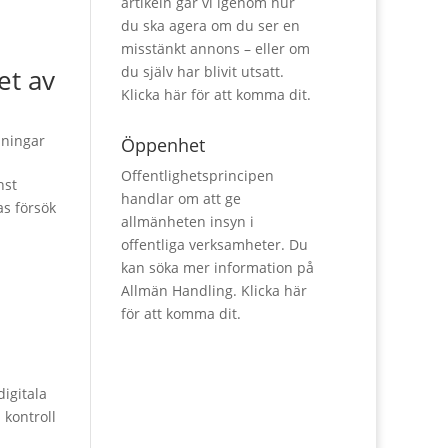
artikeln går vi igenom hur
du ska agera om du ser en
misstänkt annons – eller om
et av
du själv har blivit utsatt.
Klicka här för att komma dit.
dningar
Öppenhet
Offentlighetsprincipen
nst
handlar om att ge
s försök
allmänheten insyn i
offentliga verksamheter. Du
kan söka mer information på
Allmän Handling.
Klicka här
för att komma dit.
igitala
 kontroll