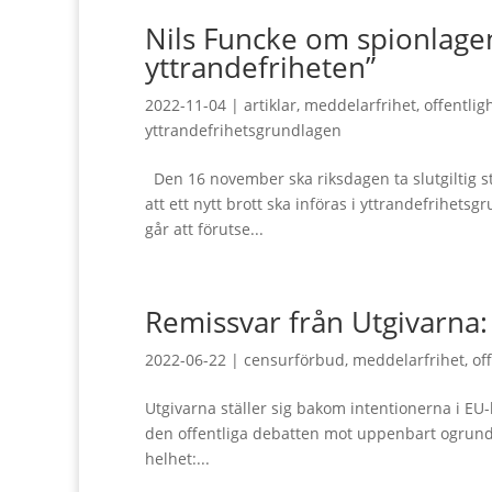
Nils Funcke om spionlagen
yttrandefriheten”
2022-11-04
|
artiklar
,
meddelarfrihet
,
offentlig
yttrandefrihetsgrundlagen
Den 16 november ska riksdagen ta slutgiltig stä
att ett nytt brott ska införas i yttrandefrihet
går att förutse...
Remissvar från Utgivarna:
2022-06-22
|
censurförbud
,
meddelarfrihet
,
of
Utgivarna ställer sig bakom intentionerna i EU-
den offentliga debatten mot uppenbart ogrunda
helhet:...