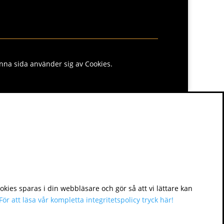
nna sida använder sig av Cookies.
kies sparas i din webbläsare och gör så att vi lättare kan
För att läsa vår kompletta integritetspolicy tryck här!