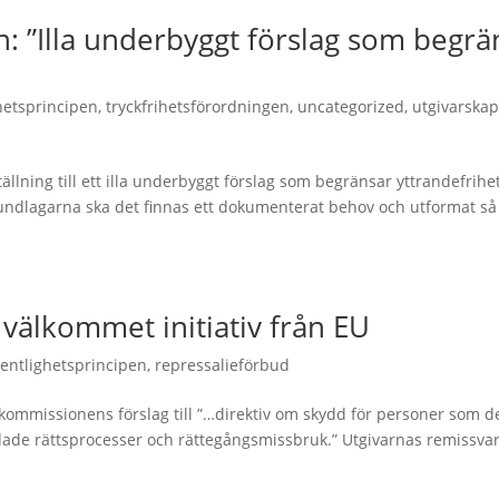
: ”Illa underbyggt förslag som begrä
hetsprincipen
,
tryckfrihetsförordningen
,
uncategorized
,
utgivarskap
llning till ett illa underbyggt förslag som begränsar yttrandefrihe
sgrundlagarna ska det finnas ett dokumenterat behov och utformat så 
 välkommet initiativ från EU
fentlighetsprincipen
,
repressalieförbud
kommissionens förslag till ”…direktiv om skydd för personer som de
de rättsprocesser och rättegångsmissbruk.” Utgivarnas remissvar 