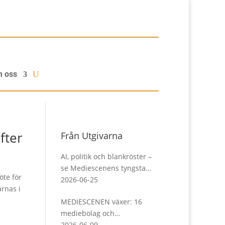
 oss
fter
Från Utgivarna
AI, politik och blankröster –
se Mediescenens tyngsta
öte för
debatt här
2026-06-25
ärnas i
MEDIESCENEN växer: 16
mediebolag och
organisationer går samman
2026-06-09