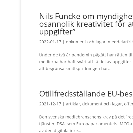
Nils Funcke om myndighet
osannolik kreativitet för 
uppgifter”
2022-01-17
|
dokument och lagar
,
meddelarfri
Under de två år pandemin pågått har rätten till
medierna har haft svårt att få del av uppgif
att begränsa smittspridningen har...
Otillfredsställande EU-bes
2021-12-17
|
artiklar
,
dokument och lagar
,
offe
Den svenska mediebranschens krav på det ”reda
tjänster, DSA, som Europaparlamentets IMCO-uts
av den digitala inre...