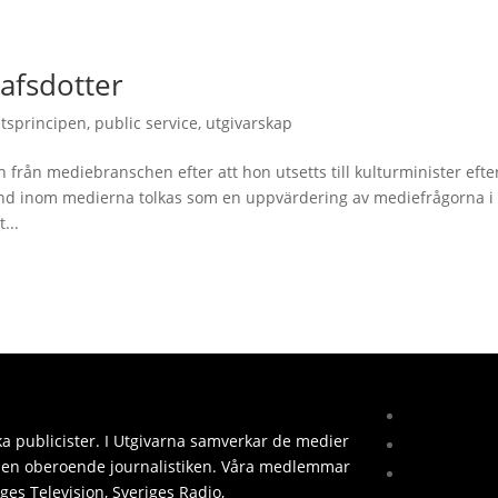
tafsdotter
etsprincipen
,
public service
,
utgivarskap
n från mediebranschen efter att hon utsetts till kulturminister efte
d inom medierna tolkas som en uppvärdering av mediefrågorna i
...
ka publicister. I Utgivarna samverkar de medier
 den oberoende journalistiken. Våra medlemmar
iges Television, Sveriges Radio,