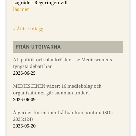
Lagrådet. Regeringen vill...
läs mer
« Äldre inlägg
FRÅN UTGIVARNA
AI, politik och blankröster – se Mediescenens
tyngsta debatt här
2026-06-25
MEDIESCENEN växer: 16 mediebolag och
organisationer går samman under
Almedalsveckan
2026-06-09
Åtgärder för en mer hållbar konsumtion (SOU
2025:124)
2026-05-20