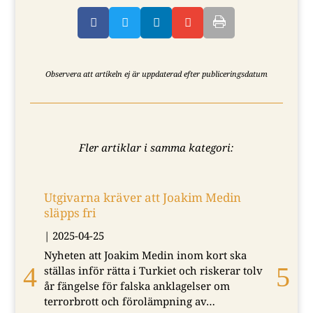




Observera att artikeln ej är uppdaterad efter publiceringsdatum
Fler artiklar i samma kategori:
Utgivarna kräver att Joakim Medin
Ut
släpps fri
Ab
|
2025-04-25
|
2
Nyheten att Joakim Medin inom kort ska
Me
ställas inför rätta i Turkiet och riskerar tolv
jo
år fängelse för falska anklagelser om
fr
terrorbrott och förolämpning av…
då