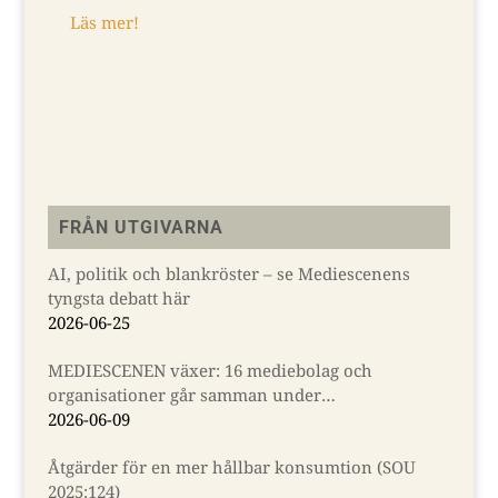
fö
Läs mer!
Lä
FRÅN UTGIVARNA
AI, politik och blankröster – se Mediescenens
tyngsta debatt här
2026-06-25
MEDIESCENEN växer: 16 mediebolag och
organisationer går samman under
Almedalsveckan
2026-06-09
Åtgärder för en mer hållbar konsumtion (SOU
2025:124)