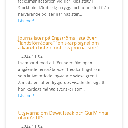
fackelmanifestation vid Karl XII:s staty i
Stockholm kände sig otrygga och utan stöd från
närvarande poliser när nazister…
Läs mer!
Journalister på Engströms lista över
”landsförrädare” ”en skarp signal om
allvaret i hoten mot oss journalister”
|
2022-11-02
I samband med att förundersökningen
angående terroråtalade Theodor Engström,
som knivmördade Ing-Marie Wieselgren i
Almedalen, offentliggjordes visade det sig att
han kartlagt många svenskar som…
Läs mer!
Utgivarna om Dawit Isaak och Gui Minhai
utanför UD
|
2022-11-02