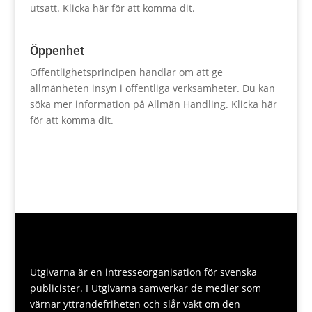
utsatt.
Klicka här för att komma dit.
Öppenhet
Offentlighetsprincipen handlar om att ge
allmänheten insyn i offentliga verksamheter. Du kan
söka mer information på Allmän Handling.
Klicka här
för att komma dit.
Utgivarna är en intresseorganisation för svenska
publicister. I Utgivarna samverkar de medier som
värnar yttrandefriheten och slår vakt om den