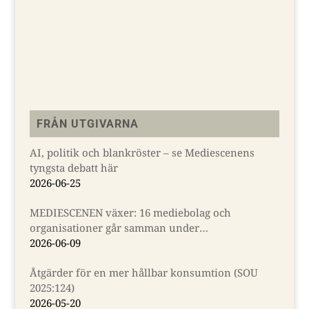
Lä
FRÅN UTGIVARNA
AI, politik och blankröster – se Mediescenens
tyngsta debatt här
2026-06-25
MEDIESCENEN växer: 16 mediebolag och
organisationer går samman under
Almedalsveckan
2026-06-09
Åtgärder för en mer hållbar konsumtion (SOU
2025:124)
2026-05-20