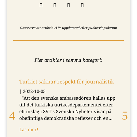




Observera att artikeln ej är uppdaterad efter publiceringsdatum
Fler artiklar i samma kategori:
Turkiet saknar respekt för journalistik
Kr
HD
|
2022-10-05
|
2
”Att den svenska ambassadören kallas upp
I e
till det turkiska utrikesdepartementet efter
do
ett inslag i SVT:s Svenska Nyheter visar på
upp
obefintliga demokratiska reflexer och en…
och
Läs mer!
pr