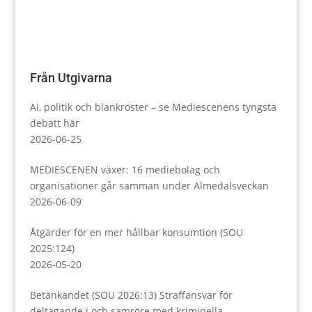
Från Utgivarna
AI, politik och blankröster – se Mediescenens tyngsta
debatt här
2026-06-25
MEDIESCENEN växer: 16 mediebolag och
organisationer går samman under Almedalsveckan
2026-06-09
Åtgärder för en mer hållbar konsumtion (SOU
2025:124)
2026-05-20
Betänkandet (SOU 2026:13) Straffansvar för
deltagande i och samröre med kriminella