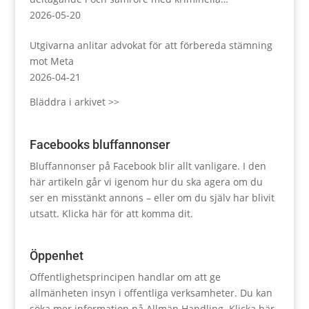
sammanslutningar
2026-05-20
Utgivarna anlitar advokat för att förbereda stämning
mot Meta
2026-04-21
Bläddra i arkivet >>
Facebooks bluffannonser
Bluffannonser på Facebook blir allt vanligare. I den
här artikeln går vi igenom hur du ska agera om du
ser en misstänkt annons – eller om du själv har blivit
utsatt.
Klicka här för att komma dit.
Öppenhet
Offentlighetsprincipen handlar om att ge
allmänheten insyn i offentliga verksamheter. Du kan
söka mer information på Allmän Handling.
Klicka här