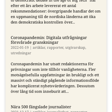
efter ett års arbete levererat ett antal
rekommendationer: övergripande handlar det om
en uppmaning till de nordiska länderna att öka
den demokratiska kontrollen över...
Coronapandemin: Digitala utfrågningar
försvårade granskningar
2022-01-19
|
artiklar
,
rapporter
,
utgivarskap
,
utredningar
Coronapandemin har utsatt redaktionerna för
prövningar som inte tillhör vanligheterna. Fler
motsägelsefulla uppfattningar än brukligt och ett
massivt och ständigt pågående informationsflöde
har komplicerat nyhetsvärderingen. Dessutom
över lång tid som inneburit att...
Nära 500 fängslade journalister
2021-12-17
|
artiklar
,
journalisthot
,
rapporter