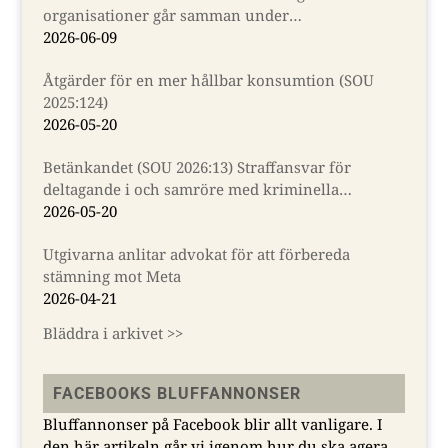
organisationer går samman under
Almedalsveckan
2026-06-09
Åtgärder för en mer hållbar konsumtion (SOU
2025:124)
2026-05-20
Betänkandet (SOU 2026:13) Straffansvar för
deltagande i och samröre med kriminella
sammanslutningar
2026-05-20
Utgivarna anlitar advokat för att förbereda
stämning mot Meta
2026-04-21
Bläddra i arkivet >>
FACEBOOKS BLUFFANNONSER
Bluffannonser på Facebook blir allt vanligare. I
den här artikeln går vi igenom hur du ska agera