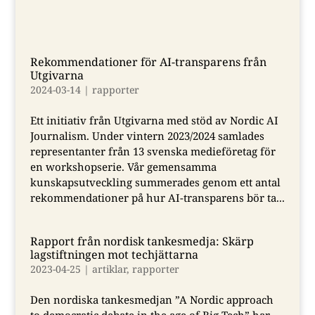
Rekommendationer för AI-transparens från
Utgivarna
2024-03-14
|
rapporter
Ett initiativ från Utgivarna med stöd av Nordic AI
Journalism. Under vintern 2023/2024 samlades
representanter från 13 svenska medieföretag för
en workshopserie. Vår gemensamma
kunskapsutveckling summerades genom ett antal
rekommendationer på hur AI-transparens bör ta...
Rapport från nordisk tankesmedja: Skärp
lagstiftningen mot techjättarna
2023-04-25
|
artiklar
,
rapporter
Den nordiska tankesmedjan ”A Nordic approach
to democratic debate in the age of Big Tech” har