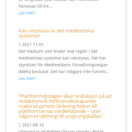
hänvisas till tre…
Läs mer!
Kan uteslutas ur det medieetiska
systemet
|
2021-11-01
Det medium som bryter mot regler i det
medieetiska systemet kan uteslutas. Det har
styrelsen för Medieetikens Förvaltningsorgan
(Mefo) beslutat. Det har tidigare inte funnits…
Läs mer!
”Plattformsbolagen åker snålskjuts på att
redaktionellt förtroendeskapande
material genom länkning bidrar till
plattformarnas värdehöjande – utan
någon ersättning till ursprungskällan.”
|
2021-08-16
Utgivarnas vd Robert Olsson skriver i Borås