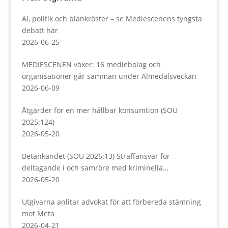
AI, politik och blankröster – se Mediescenens tyngsta
debatt här
2026-06-25
MEDIESCENEN växer: 16 mediebolag och
organisationer går samman under Almedalsveckan
2026-06-09
Åtgärder för en mer hållbar konsumtion (SOU
2025:124)
2026-05-20
Betänkandet (SOU 2026:13) Straffansvar för
deltagande i och samröre med kriminella
sammanslutningar
2026-05-20
Utgivarna anlitar advokat för att förbereda stämning
mot Meta
2026-04-21