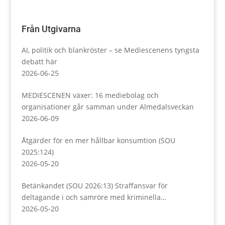
Från Utgivarna
AI, politik och blankröster – se Mediescenens tyngsta
debatt här
2026-06-25
MEDIESCENEN växer: 16 mediebolag och
organisationer går samman under Almedalsveckan
2026-06-09
Åtgärder för en mer hållbar konsumtion (SOU
2025:124)
2026-05-20
Betänkandet (SOU 2026:13) Straffansvar för
deltagande i och samröre med kriminella
sammanslutningar
2026-05-20