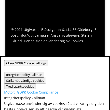
@ 2021 Utgivarna, Blåsutgatan 6, 414 56 Göteborg. E-
post:info@utgivarna.se. Ansvarig utgivare: Stefan
Eklund. Denna sida använder sig av Cookies.
Close GDPR Cookie Settings
Integritetspolicy - allmän
Strikt nödvändiga cookies
Tredjepartscookies
Motor:
GDPR Cookie Compliance
Integritetspolicy - allmän
Utgivarna.se använder sig av cookies så att vi kan ge dig den
bästa upplevelsen av att besöka vår webbplats.